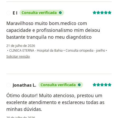
E l
Consulta verificada
E
Maravilhoso muito bom.medico com
capacidade e profissionalismo mim deixou
bastante tranquila no meu diagnóstico
21 de julho de 2026
•
CLINICA ETERNA - Hospital da Bahia
•
Consulta ortopedia - joelho
•
na opinião do utilizador E l
Solicitar revisão
Jonathas L.
Consulta verificada
J
Ótimo doutor! Muito atencioso, prestou um
excelente atendimento e esclareceu todas as
minhas dúvidas.
20 de julho de 2026