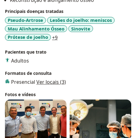
Reconstrução e alongamento ósseo
Principais doenças tratadas
Pseudo-Artrose
Lesões do joelho: meniscos
Mau Alinhamento Ósseo
Sinovite
a11y_sr_more_diseases
Prótese de joelho
+9
Pacientes que trato
Adultos
Formatos de consulta
Presencial
Ver locais (3)
Fotos e vídeos