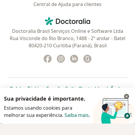
Central de Ajuda para clientes
Contato
Doctoralia - Homepage
Doctoralia Brasil Serviços Online e Software Ltda
Rua Visconde do Rio Branco, 1488 - 2º andar - Batel
80420-210 Curitiba (Paraná), Brasil
Facebook
abre num novo separador
Instagram
abre num novo separador
Linkedin
abre num novo separad
Glassdoor
abre num novo se
abre num novo separador
abre num novo separador
abre num novo separador
abre num novo separado
abre num n
abre
Polska
,
Türkiye
,
España
,
Italia
,
Deutschland
,
Česko
,
abre num novo separador
abre num novo separador
abre num novo separador
abre num novo separa
abre num no
abre n
Portugal
,
México
,
Chile
,
Brasil
,
Argentina
,
Perú
,
Sua privacidade é importante.
abre num novo separad
Colombia
Estamos usando cookies para
melhorar sua experiência.
www.doctoralia.com.br © 2026 - Agende agora sua
Saiba mais
.
consulta
Agendar consulta