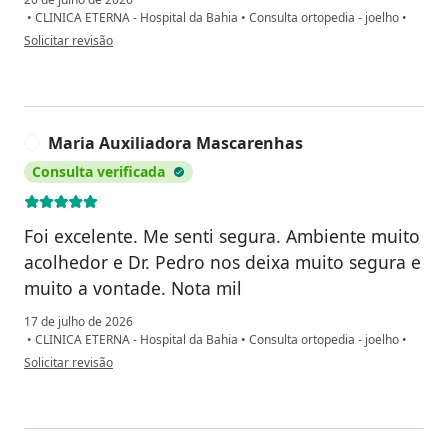
•
CLINICA ETERNA - Hospital da Bahia
•
Consulta ortopedia - joelho
•
na opinião do utilizador Jonathas L.
Solicitar revisão
Maria Auxiliadora Mascarenhas
M
Consulta verificada
Foi excelente. Me senti segura. Ambiente muito
acolhedor e Dr. Pedro nos deixa muito segura e
muito a vontade. Nota mil
17 de julho de 2026
•
CLINICA ETERNA - Hospital da Bahia
•
Consulta ortopedia - joelho
•
na opinião do utilizador Maria Auxiliadora Mascarenhas
Solicitar revisão