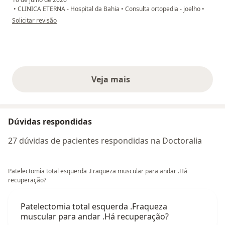
•
CLINICA ETERNA - Hospital da Bahia
•
Consulta ortopedia - joelho
•
na opinião do utilizador Elsimara
Solicitar revisão
Veja mais
opiniões acima
Dúvidas respondidas
27 dúvidas de pacientes respondidas na Doctoralia
Patelectomia total esquerda .Fraqueza muscular para andar .Há
recuperação?
Patelectomia total esquerda .Fraqueza
muscular para andar .Há recuperação?