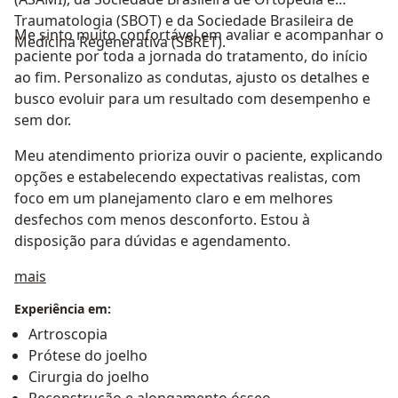
Traumatologia (SBOT) e da Sociedade Brasileira de
Me sinto muito confortável em avaliar e acompanhar o
Medicina Regenerativa (SBRET).
paciente por toda a jornada do tratamento, do início
ao fim. Personalizo as condutas, ajusto os detalhes e
busco evoluir para um resultado com desempenho e
sem dor.
Meu atendimento prioriza ouvir o paciente, explicando
opções e estabelecendo expectativas realistas, com
foco em um planejamento claro e em melhores
desfechos com menos desconforto. Estou à
disposição para dúvidas e agendamento.
Sobre mim
mais
Experiência em:
Artroscopia
Prótese do joelho
Cirurgia do joelho