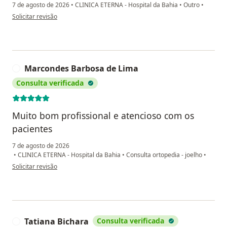
7 de agosto de 2026
•
CLINICA ETERNA - Hospital da Bahia
•
Outro
•
na opinião do utilizador M.B
Solicitar revisão
Marcondes Barbosa de Lima
M
Consulta verificada
Muito bom profissional e atencioso com os
pacientes
7 de agosto de 2026
•
CLINICA ETERNA - Hospital da Bahia
•
Consulta ortopedia - joelho
•
na opinião do utilizador Marcondes Barbosa de Lima
Solicitar revisão
Tatiana Bichara
Consulta verificada
T