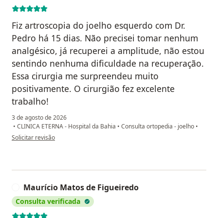
Fiz artroscopia do joelho esquerdo com Dr.
Pedro há 15 dias. Não precisei tomar nenhum
analgésico, já recuperei a amplitude, não estou
sentindo nenhuma dificuldade na recuperação.
Essa cirurgia me surpreendeu muito
positivamente. O cirurgião fez excelente
trabalho!
3 de agosto de 2026
•
CLINICA ETERNA - Hospital da Bahia
•
Consulta ortopedia - joelho
•
na opinião do utilizador Tatiana Bichara
Solicitar revisão
Maurício Matos de Figueiredo
M
Consulta verificada