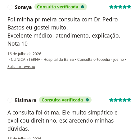
Soraya
Consulta verificada
S
Foi minha primeira consulta com Dr. Pedro
Bastos eu gostei muito.
Excelente médico, atendimento, explicação.
Nota 10
16 de julho de 2026
•
CLINICA ETERNA - Hospital da Bahia
•
Consulta ortopedia - joelho
•
na opinião do utilizador Soraya
Solicitar revisão
Elsimara
Consulta verificada
E
A consulta foi ótima. Ele muito simpático e
explicou direitinho, esclarecendo minhas
dúvidas.
16 de julho de 2026