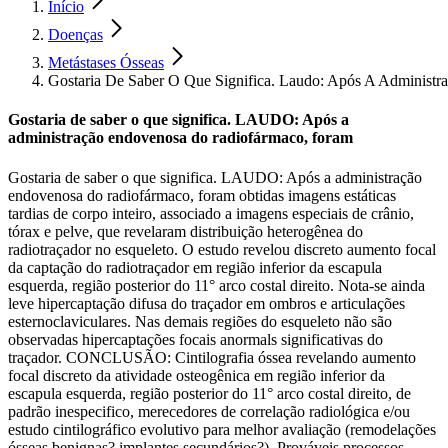
Início
Doenças
Metástases Ósseas
Gostaria De Saber O Que Significa. Laudo: Após A Administ
Gostaria de saber o que significa. LAUDO: Após a
administração endovenosa do radiofármaco, foram
Gostaria de saber o que significa. LAUDO: Após a administração
endovenosa do radiofármaco, foram obtidas imagens estáticas
tardias de corpo inteiro, associado a imagens especiais de crânio,
tórax e pelve, que revelaram distribuição heterogênea do
radiotraçador no esqueleto. O estudo revelou discreto aumento focal
da captação do radiotraçador em região inferior da escapula
esquerda, região posterior do 11° arco costal direito. Nota-se ainda
leve hipercaptação difusa do traçador em ombros e articulações
esternoclaviculares. Nas demais regiões do esqueleto não são
observadas hipercaptações focais anormals significativas do
traçador. CONCLUSÃO: Cintilografia óssea revelando aumento
focal discreto da atividade osteogênica em região inferior da
escapula esquerda, região posterior do 11° arco costal direito, de
padrão inespecifico, merecedores de correlação radiológica e/ou
estudo cintilográfico evolutivo para melhor avaliação (remodelações
ósseas benignas? implantes secundários?). Prováveis processos