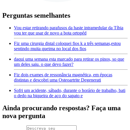
Perguntas semelhantes
Vou estar retirando parafusos da haste intramedular da Tíbia
vou ter que usar de novo a bota ortopéd
Fiz uma cirurgia distal coloquei fios k a três semanas,estou
sentindo muita queima no local dos fios
daqui uma semana esta marcado para retirar os pinos, so que
um deles saiu. o que devo fazer?
Fiz dois exames de ressonância magnética, em épocas
distintas e descobri uma Osteoartrite Degenerati
Sofri um acidente, sábado, durante o horário de trabalho, bati
o dedo na biqueira de aço do sapato e
Ainda procurando respostas? Faça uma
nova pergunta