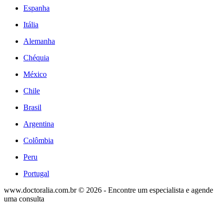
Espanha
Itália
Alemanha
Chéquia
México
Chile
Brasil
Argentina
Colômbia
Peru
Portugal
www.doctoralia.com.br © 2026 - Encontre um especialista e agende
uma consulta