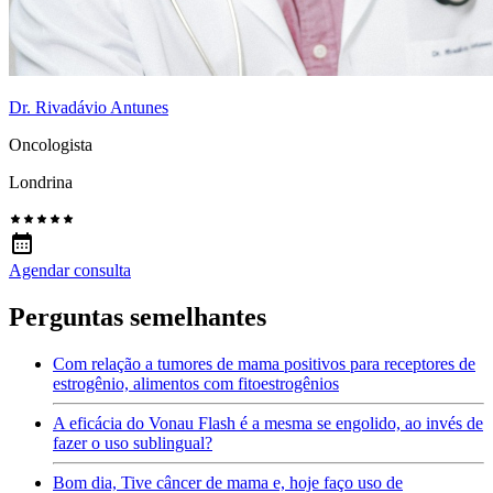
Dr. Rivadávio Antunes
Oncologista
Londrina
Agendar consulta
Perguntas semelhantes
Com relação a tumores de mama positivos para receptores de
estrogênio, alimentos com fitoestrogênios
A eficácia do Vonau Flash é a mesma se engolido, ao invés de
fazer o uso sublingual?
Bom dia, Tive câncer de mama e, hoje faço uso de