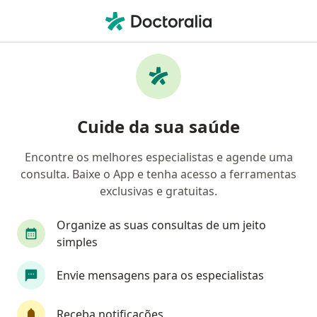
Men
Pneumologista • Jardim Guanabara, Campinas, São Paulo SP
Filtros
• 1
Convênio
Mapa
Pneumologistas em Jardim Guanabara,
Cuide da sua saúde
Campinas
Encontre os melhores especialistas e agende uma
consulta. Baixe o App e tenha acesso a ferramentas
Qual é o seu convênio?
exclusivas e gratuitas.
Unimed
Organize as suas consultas de um jeito
simples
Envie mensagens para os especialistas
Receba notificações