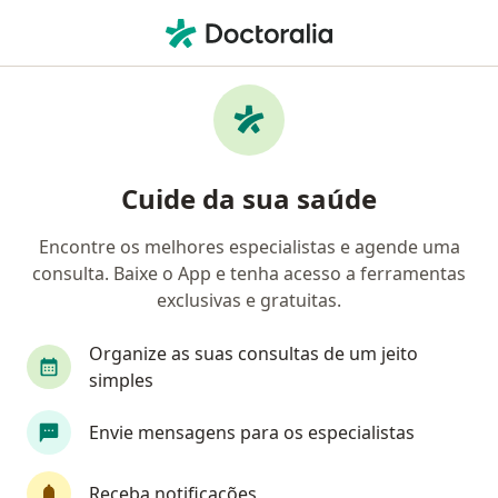
Men
Pneumologista • Taquaral, Campinas, São Paulo SP
Filtros
• 1
Convênio
Mapa
Pneumologistas em Taquaral, Campinas
Cuide da sua saúde
Encontre os melhores especialistas e agende uma
Qual é o seu convênio?
consulta. Baixe o App e tenha acesso a ferramentas
Unimed
exclusivas e gratuitas.
Organize as suas consultas de um jeito
simples
Envie mensagens para os especialistas
Receba notificações