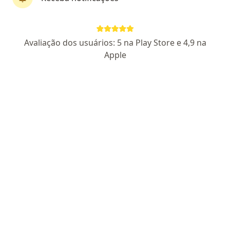
Dr. Tiago de Araujo Guerra Grangeia
·
Mais
Pneumologista
Avaliação dos usuários: 5 na Play Store e 4,9 na
789 opiniões
Apple
CRM: 107931-SP
RQE Nº: 29140
RQE Nº: 23747
Pacientes fiéis
Rua Doutor Oswaldo Cruz, 291, Campinas
•
Mapa
Pneumocare - Centro Integrado das Vias Aéreas
Consulta Pneumologia
Preço não disponível
Esse especialista não oferece agendamento online para esse endereço.
Solicite um atendimento