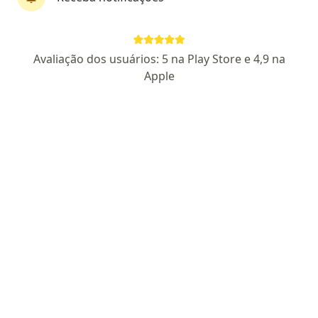
Dra. Isabela Barbosa Morgan de Aguiar
·
Mais
Oftalmologista
Avaliação dos usuários: 5 na Play Store e 4,9 na
407 opiniões
Apple
CRM: 84513-MG
RQE 66733-MG
Avenida Gentil Messías-Kitate, Poços de Caldas
•
Mapa
Donato Hospital de Olhos
Aceita Geap Saúde
Primeira consulta Oftalmologia
Esse especialista não oferece agendamento online para esse endereço.
Solicite um atendimento