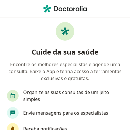
Men
Geap Saúde • Poços de Caldas, Minas Gerais MG
Filtros
Convênio:
Geap Saúde
Médicos Geap Saúde em Poços de Caldas
Cuide da sua saúde
Encontre os melhores especialistas e agende uma
Qual especialização você está procurando?
consulta. Baixe o App e tenha acesso a ferramentas
Oftalmologista
Ginecologista
exclusivas e gratuitas.
Organize as suas consultas de um jeito
simples
Envie mensagens para os especialistas
Receba notificações