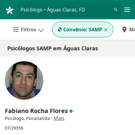
Men
Psicólogo • Águas Claras, FD
Filtros
Convênio:
SAMP
M
Psicólogos SAMP em Águas Claras
Fabiano Rocha Flores
·
Mais
Psicólogo, Psicanalista
07/29356