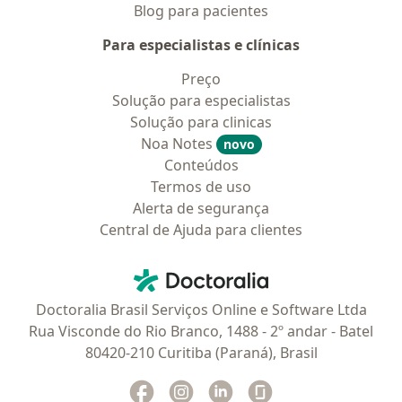
Blog para pacientes
Para especialistas e clínicas
Preço
Solução para especialistas
Solução para clinicas
Noa Notes
novo
Conteúdos
Termos de uso
Alerta de segurança
Central de Ajuda para clientes
Contato
Doctoralia - Homepage
Doctoralia Brasil Serviços Online e Software Ltda
Rua Visconde do Rio Branco, 1488 - 2º andar - Batel
80420-210 Curitiba (Paraná), Brasil
Facebook
abre num novo separador
Instagram
abre num novo separador
Linkedin
abre num novo separad
Glassdoor
abre num novo se