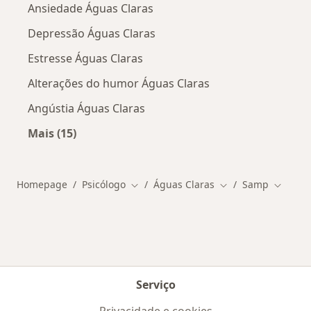
Ansiedade Águas Claras
Depressão Águas Claras
Estresse Águas Claras
Alterações do humor Águas Claras
Angústia Águas Claras
Mais (15)
Mais na categoria: Doenças mais tratadas
Homepage
Psicólogo
Águas Claras
Samp
Mudar de cidade
Mudar de cidade
Mudar d
Serviço