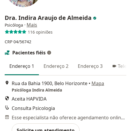
Dra. Indira Araujo de Almeida
·
Mais
Psicóloga
116 opiniões
CRP 04/56742
Pacientes fiéis
Endereço 1
Endereço 2
Endereço 3
Telec
Rua da Bahia 1900, Belo Horizonte
•
Mapa
Psicóloga Indira Almeida
Aceita HAPVIDA
Consulta Psicologia
Esse especialista não oferece agendamento online para esse endereço.
Solicite um atendimento