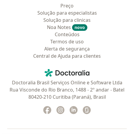
Preço
Solução para especialistas
Solução para clinicas
Noa Notes
novo
Conteúdos
Termos de uso
Alerta de segurança
Central de Ajuda para clientes
Contato
Doctoralia - Homepage
Doctoralia Brasil Serviços Online e Software Ltda
Rua Visconde do Rio Branco, 1488 - 2º andar - Batel
80420-210 Curitiba (Paraná), Brasil
Facebook
abre num novo separador
Instagram
abre num novo separador
Linkedin
abre num novo separad
Glassdoor
abre num novo se