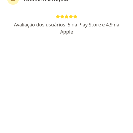
CRM MG 54104 | RQE 38112
Pacientes fiéis
Av. do Contorno, 4747, Belo Horizonte
•
Mapa
Avaliação dos usuários: 5 na Play Store e 4,9 na
Lifecenter - Centro Clínico Avançado
Apple
Aceita HAPVIDA
Consulta urologista
Esse especialista não oferece agendamento online para esse endereço.
Solicite um atendimento