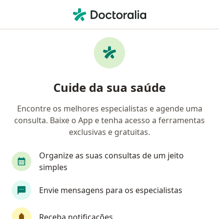
Men
Urologista • Belo Horizonte, Minas Gerais MG
Filtros
Convênio:
HAPVIDA
Urologistas HAPVIDA em Belo Horizonte
Cuide da sua saúde
Encontre os melhores especialistas e agende uma
consulta. Baixe o App e tenha acesso a ferramentas
exclusivas e gratuitas.
Organize as suas consultas de um jeito
simples
Dr. Edson Nascimento
Envie mensagens para os especialistas
·
Mais
Urologista
1286 opiniões
Receba notificações