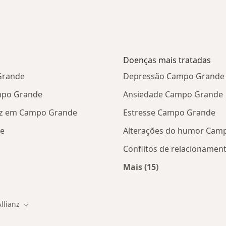
Doenças mais tratadas
Grande
Depressão Campo Grande
ampo Grande
Ansiedade Campo Grande
anz em Campo Grande
Estresse Campo Grande
de
Alterações do humor Cam
Conflitos de relacioname
Mais (15)
Mais na categoria: D
Allianz
 de cidade
Mudar de cidade