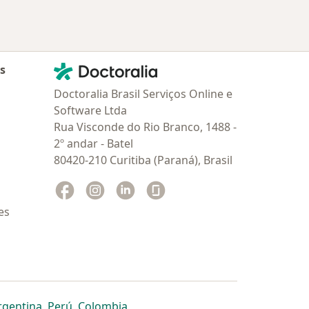
Contato
Doctoralia - Homepage
as
Doctoralia Brasil Serviços Online e
Software Ltda
Rua Visconde do Rio Branco, 1488 -
2º andar - Batel
80420-210 Curitiba (Paraná), Brasil
Facebook
abre num novo separador
Instagram
abre num novo separador
Linkedin
abre num novo separador
Glassdoor
abre num novo separador
es
dor
 separador
 novo separador
re num novo separador
abre num novo separador
abre num novo separador
abre num novo separador
rgentina
,
Perú
,
Colombia