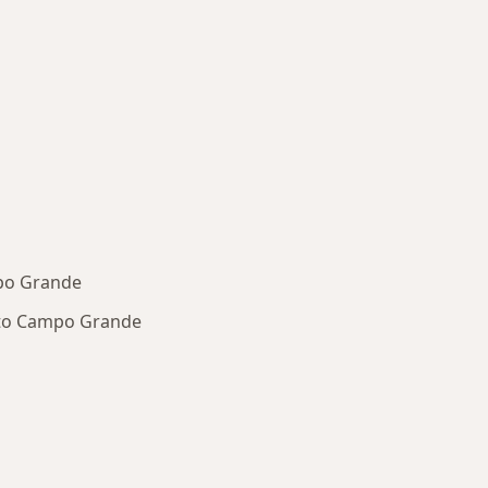
po Grande
nto Campo Grande
oenças mais tratadas