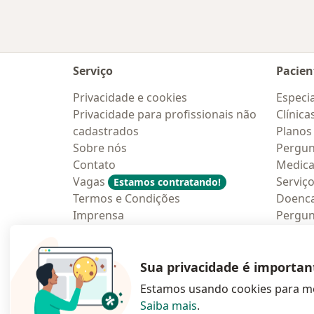
Serviço
Pacien
Privacidade e cookies
Especia
Privacidade para profissionais não
Clínica
cadastrados
Planos
Sobre nós
Pergun
Contato
Medic
Vagas
Serviç
Estamos contratando!
Termos e Condições
Doenc
Imprensa
Pergun
Lei da Igualdade Salarial
Aplica
Blog p
Sua privacidade é importan
Estamos usando cookies para me
Saiba mais
.
abre num novo s
abre num
a
Polska
,
Türkiye
,
España
,