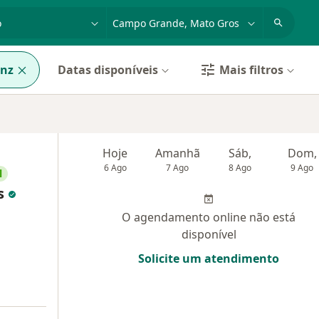
dade, doença ou nome
cidade ou região
anz
Datas disponíveis
Mais filtros
Hoje
Amanhã
Sáb,
Dom,
6 Ago
7 Ago
8 Ago
9 Ago
l
s
O agendamento online não está
disponível
Solicite um atendimento