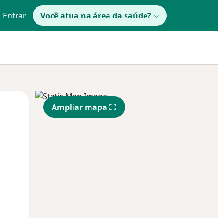
Entrar
Você atua na área da saúde?
Segunda-feira
Ter,
Qua
Ampliar mapa
10 Ago
11 Ago
12 Ago