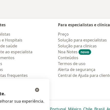
tes
Para especialistas e clínic
listas
Preço
s e Hospitais
Solução para especialistas
 de saúde
Solução para clinicas
te ao especialista
Noa Notes
novo
amentos
Conteúdos
os
Termos de uso
as
Alerta de segurança
tas frequentes
Central de Ajuda para client
ções móveis
ara pacientes
te.
lhorar sua experiência.
eparador
 novo separador
bre num novo separador
abre num novo separador
abre num novo separador
abre num novo separador
abre num novo separa
abre num novo
abre num
ab
Italia
,
Deutschland
,
Česko
,
Portugal
,
México
,
Chile
,
Brasil
,
A