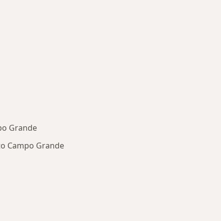
po Grande
nto Campo Grande
oenças mais tratadas