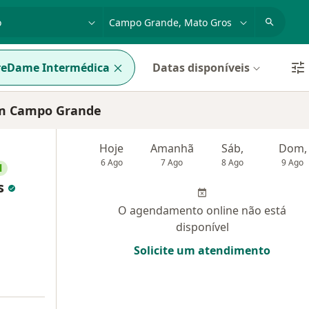
dade, doença ou nome
cidade ou região
reDame Intermédica
Datas disponíveis
em Campo Grande
Hoje
Amanhã
Sáb,
Dom,
6 Ago
7 Ago
8 Ago
9 Ago
l
s
O agendamento online não está
disponível
Solicite um atendimento