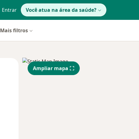
Entrar
Você atua na área da saúde?
Mais filtros
Segunda-feira
Ter,
Qua
Ampliar mapa
10 Ago
11 Ago
12 Ago