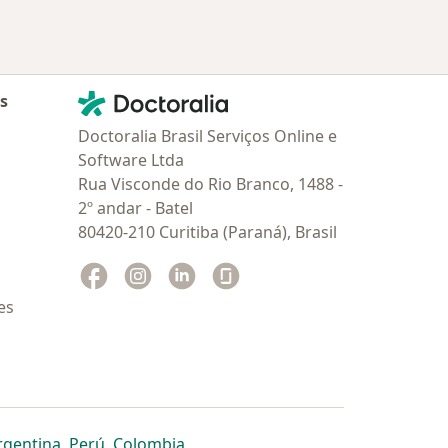
Contato
Doctoralia - Homepage
as
Doctoralia Brasil Serviços Online e
Software Ltda
Rua Visconde do Rio Branco, 1488 -
2º andar - Batel
80420-210 Curitiba (Paraná), Brasil
Facebook
abre num novo separador
Instagram
abre num novo separador
Linkedin
abre num novo separador
Glassdoor
abre num novo separador
es
dor
 separador
 novo separador
re num novo separador
abre num novo separador
abre num novo separador
abre num novo separador
rgentina
,
Perú
,
Colombia