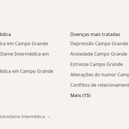
édica
Doenças mais tratadas
dica em Campo Grande
Depressão Campo Grande
reDame Intermédica em
Ansiedade Campo Grande
Estresse Campo Grande
médica em Campo Grande
Alterações do humor Cam
Conflitos de relacioname
Mais (15)
Mais na categoria: D
Notredame Intermédica
 de cidade
Mudar de cidade