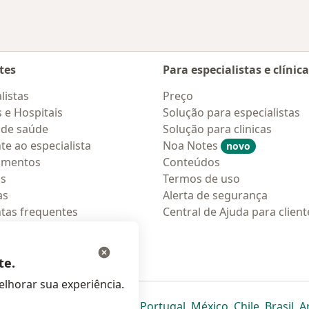
tes
Para especialistas e clínic
listas
Preço
s e Hospitais
Solução para especialistas
 de saúde
Solução para clinicas
te ao especialista
Noa Notes
novo
amentos
Conteúdos
os
Termos de uso
as
Alerta de segurança
tas frequentes
Central de Ajuda para client
ções móveis
ara pacientes
te.
lhorar sua experiência.
eparador
 novo separador
bre num novo separador
abre num novo separador
abre num novo separador
abre num novo separador
abre num novo separa
abre num novo
abre num
ab
Italia
,
Deutschland
,
Česko
,
Portugal
,
México
,
Chile
,
Brasil
,
A