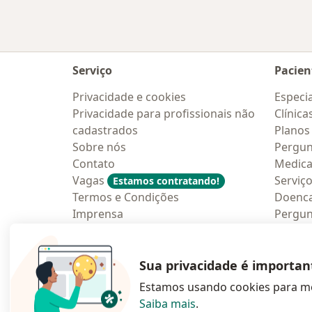
Serviço
Pacien
Privacidade e cookies
Especia
Privacidade para profissionais não
Clínica
cadastrados
Planos
Sobre nós
Pergun
Contato
Medic
Vagas
Serviç
Estamos contratando!
Termos e Condições
Doenc
Imprensa
Pergun
Lei da Igualdade Salarial
Aplica
Blog p
Sua privacidade é importan
Estamos usando cookies para me
Saiba mais
.
abre num novo s
abre num
a
Polska
,
Türkiye
,
España
,