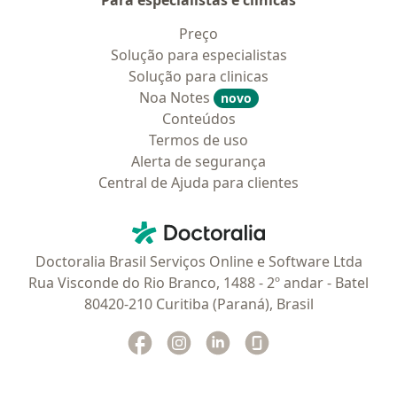
Para especialistas e clínicas
Preço
Solução para especialistas
Solução para clinicas
Noa Notes
novo
Conteúdos
Termos de uso
Alerta de segurança
Central de Ajuda para clientes
Contato
Doctoralia - Homepage
Doctoralia Brasil Serviços Online e Software Ltda
Rua Visconde do Rio Branco, 1488 - 2º andar - Batel
80420-210 Curitiba (Paraná), Brasil
Facebook
abre num novo separador
Instagram
abre num novo separador
Linkedin
abre num novo separad
Glassdoor
abre num novo se