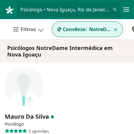
Men
Psicólogo • Nova Iguaçu, Rio de Janeiro RJ
Filtros
Convênio:
NotreDame Interm
Psicólogos NotreDame Intermédica em
Nova Iguaçu
Mauro Da Silva
Psicólogo
3 opiniões