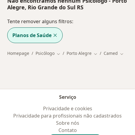
Não encontramos nenhum Psicólogo - Porto
Alegre, Rio Grande do Sul RS
Tente remover alguns filtros:
Planos de Saúde
Homepage
Psicólogo
Porto Alegre
Camed
Mudar de cidade
Mudar de cidade
Mudar 
Serviço
Privacidade e cookies
Privacidade para profissionais não cadastrados
Sobre nós
Contato