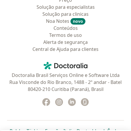
Preço
Solução para especialistas
Solução para clinicas
Noa Notes
novo
Conteúdos
Termos de uso
Alerta de segurança
Central de Ajuda para clientes
Contato
Doctoralia - Homepage
Doctoralia Brasil Serviços Online e Software Ltda
Rua Visconde do Rio Branco, 1488 - 2º andar - Batel
80420-210 Curitiba (Paraná), Brasil
Facebook
abre num novo separador
Instagram
abre num novo separador
Linkedin
abre num novo separad
Glassdoor
abre num novo se
abre num novo separador
abre num novo separador
abre num novo separador
abre num novo separado
abre num n
abre