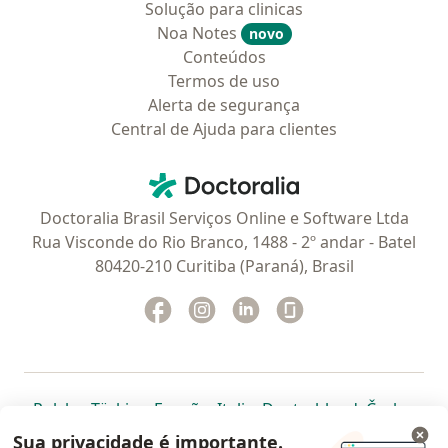
Solução para clinicas
Noa Notes
novo
Conteúdos
Termos de uso
Alerta de segurança
Central de Ajuda para clientes
Contato
Doctoralia - Homepage
Doctoralia Brasil Serviços Online e Software Ltda
Rua Visconde do Rio Branco, 1488 - 2º andar - Batel
80420-210 Curitiba (Paraná), Brasil
Facebook
abre num novo separador
Instagram
abre num novo separador
Linkedin
abre num novo separad
Glassdoor
abre num novo se
abre num novo separador
abre num novo separador
abre num novo separador
abre num novo separado
abre num n
abre
Polska
,
Türkiye
,
España
,
Italia
,
Deutschland
,
Česko
,
abre num novo separador
abre num novo separador
abre num novo separador
abre num novo separa
abre num no
abre n
Portugal
,
México
,
Chile
,
Brasil
,
Argentina
,
Perú
,
Sua privacidade é importante.