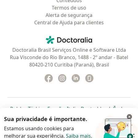
Conteúdos
Termos de uso
Alerta de segurança
Central de Ajuda para clientes
Contato
Doctoralia - Homepage
Doctoralia Brasil Serviços Online e Software Ltda
Rua Visconde do Rio Branco, 1488 - 2º andar - Batel
80420-210 Curitiba (Paraná), Brasil
Facebook
abre num novo separador
Instagram
abre num novo separador
Linkedin
abre num novo separad
Glassdoor
abre num novo se
abre num novo separador
abre num novo separador
abre num novo separador
abre num novo separado
abre num n
abre
Polska
,
Türkiye
,
España
,
Italia
,
Deutschland
,
Česko
,
abre num novo separador
abre num novo separador
abre num novo separador
abre num novo separa
abre num no
abre n
Portugal
,
México
,
Chile
,
Brasil
,
Argentina
,
Perú
,
Sua privacidade é importante.
abre num novo separad
Colombia
Estamos usando cookies para
melhorar sua experiência.
www.doctoralia.com.br © 2026 - Agende agora sua
Saiba mais
.