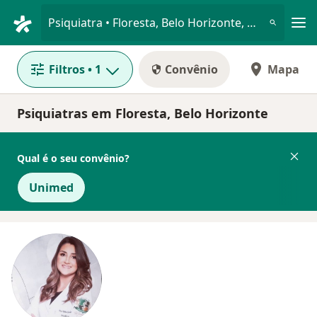
Men
Psiquiatra • Floresta, Belo Horizonte, Minas Gerais MG
Filtros
• 1
Convênio
Mapa
Psiquiatras em Floresta, Belo Horizonte
Qual é o seu convênio?
Unimed