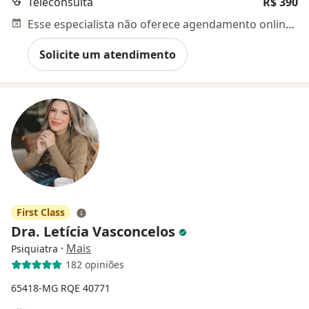
Teleconsulta
R$ 390
Esse especialista não oferece agendamento online para esse endereço.
Solicite um atendimento
First Class
Dra. Letícia Vasconcelos
·
Mais
Psiquiatra
182 opiniões
65418-MG
RQE 40771