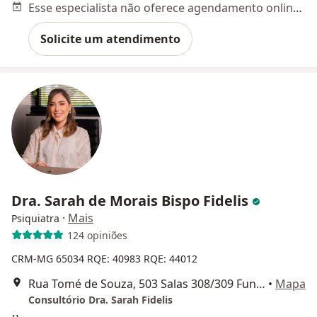
Esse especialista não oferece agendamento online para esse endereço.
Solicite um atendimento
Dra. Sarah de Morais Bispo Fidelis
·
Mais
Psiquiatra
124 opiniões
CRM-MG 65034
RQE: 40983
RQE: 44012
Rua Tomé de Souza, 503 Salas 308/309 Funcionários. Entrada 2: Rua Professor Moraes, 562 Ed Modesto Starling, Belo Horizonte
•
Mapa
Consultório Dra. Sarah Fidelis