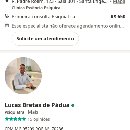
R. Padre Rolim, 123 - Sala 301 - Santa Efigênia, Belo Horizonte
•
Mapa
Clínica Essência Psíquica
Primeira consulta Psiquiatria
R$ 650
Esse especialista não oferece agendamento online para esse endereço.
Solicite um atendimento
Lucas Bretas de Pádua
·
Mais
Psiquiatra
15 opiniões
CRM MG 95209
RQE Nº: 70236