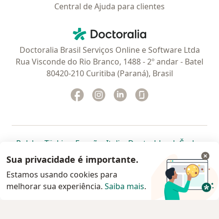
Central de Ajuda para clientes
Contato
Doctoralia - Homepage
Doctoralia Brasil Serviços Online e Software Ltda
Rua Visconde do Rio Branco, 1488 - 2º andar - Batel
80420-210 Curitiba (Paraná), Brasil
Facebook
abre num novo separador
Instagram
abre num novo separador
Linkedin
abre num novo separad
Glassdoor
abre num novo se
abre num novo separador
abre num novo separador
abre num novo separador
abre num novo separado
abre num n
abre
Polska
,
Türkiye
,
España
,
Italia
,
Deutschland
,
Česko
,
abre num novo separador
abre num novo separador
abre num novo separador
abre num novo separa
abre num no
abre n
Portugal
,
México
,
Chile
,
Brasil
,
Argentina
,
Perú
,
Sua privacidade é importante.
abre num novo separad
Colombia
Estamos usando cookies para
melhorar sua experiência.
www.doctoralia.com.br © 2026 - Agende agora sua
Saiba mais
.
consulta