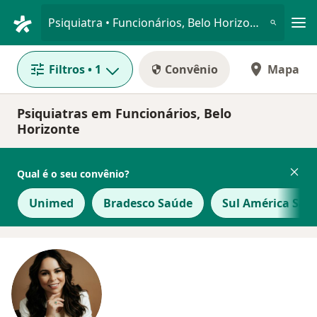
Men
Psiquiatra • Funcionários, Belo Horizonte, Minas Gerais MG
Filtros
• 1
Convênio
Mapa
Psiquiatras em Funcionários, Belo
Horizonte
Qual é o seu convênio?
Unimed
Bradesco Saúde
Sul América Saú