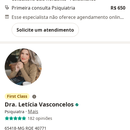
Primeira consulta Psiquiatria
R$ 650
Esse especialista não oferece agendamento online para esse endereço.
Solicite um atendimento
First Class
Dra. Letícia Vasconcelos
·
Mais
Psiquiatra
182 opiniões
65418-MG
RQE 40771