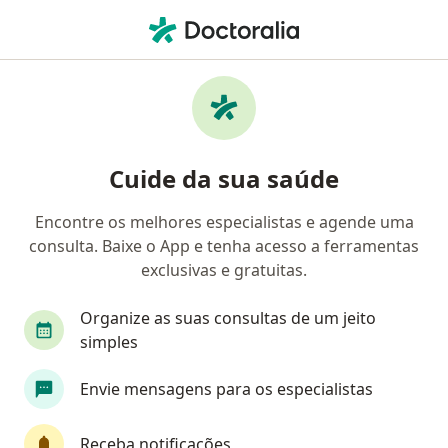
Men
O que você está procurando?
Homepage
Gastroenterologista
Guarulhos
Rafael 
Mudar de cid
Cuide da sua saúde
Encontre os melhores especialistas e agende uma
consulta. Baixe o App e tenha acesso a ferramentas
exclusivas e gratuitas.
Dr.
Rafael Reis Donnangelo
sobre as especializações
Gastroenterologista
·
Mais
Organize as suas consultas de um jeito
Guarulhos
1 endereço
simples
Número de registro: 36585 SP-RQE 31816
Envie mensagens para os especialistas
51 opiniões
Receba notificações