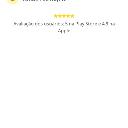
Pagamento online
Parcelamento disponível
Avaliação dos usuários: 5 na Play Store e 4,9 na
Hernán Javier C. Silva
Apple
·
Mais
Psicólogo, Psicopedagogo
1 opinião
CRP SP 141214
Endereço
Teleconsulta
Rua Jorge Street 153, Guarulhos
•
Mapa
Consultorio - Hernán Javier C. Silva
Consulta Psicologia
R$ 150
Esse especialista não oferece agendamento online para esse endereço.
Solicite um atendimento