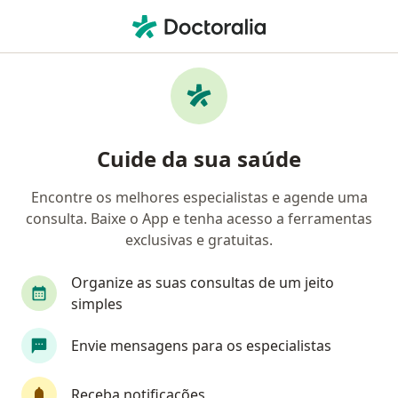
Men
Distúrbios Na Libido • Guarulhos, São Paulo SP
Filtros
• 1
Convênio
Mapa
Profissionais com experiência Distúrbios na
Cuide da sua saúde
libido, Guarulhos
Encontre os melhores especialistas e agende uma
consulta. Baixe o App e tenha acesso a ferramentas
Qual especialização você está procurando?
exclusivas e gratuitas.
Ginecologista
Psicólogo
Médico clínico ge
Organize as suas consultas de um jeito
simples
Envie mensagens para os especialistas
Receba notificações