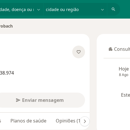
dade, doença ou nome
cidade ou região
trobach
de
Consult
Consulta
 especializações
Hoje
38.974
8 Ago
Este
Enviar mensagem
s
Planos de saúde
Opiniões (18)
Dúvidas respond