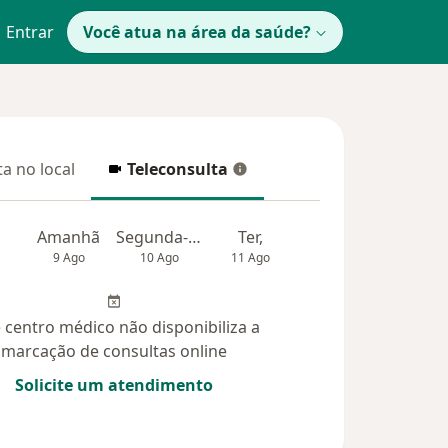
Entrar
Você atua na área da saúde?
a no local
Teleconsulta
 no local
Teleconsulta
Amanhã
Segunda-feira
Ter,
Qua
Qui,
9 Ago
10 Ago
11 Ago
12 Ago
13 Ag
 centro médico não disponibiliza a
marcação de consultas online
Solicite um atendimento
idas (7)