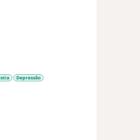
stia
Depressão
_sr_more_diseases