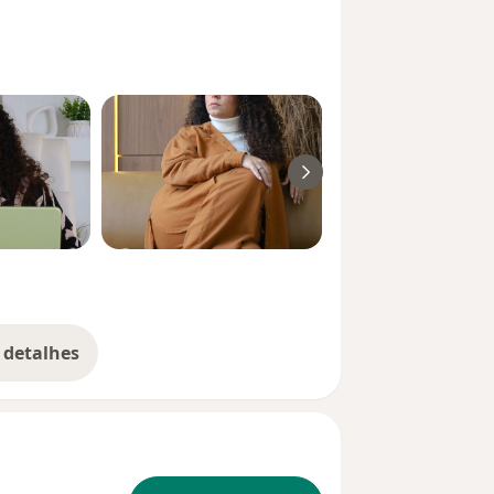
 detalhes
bre a experiência