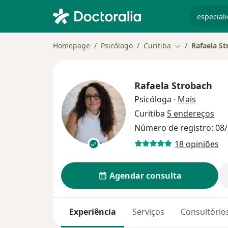
especiali
Homepage
Psicólogo
Curitiba
Rafaela S
Mudar de cida
Rafaela Strobach
sobre as
Psicóloga
·
Mais
Curitiba
5 endereços
Número de registro: 08/
18 opiniões
Agendar consulta
Experiência
Serviços
Consultório