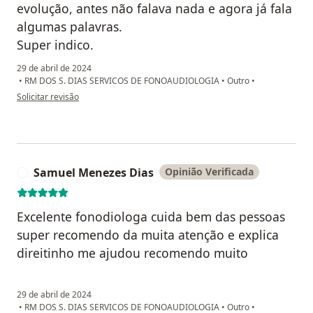
evolução, antes não falava nada e agora já fala
algumas palavras.
Super indico.
29 de abril de 2024
•
RM DOS S. DIAS SERVICOS DE FONOAUDIOLOGIA
•
Outro
•
na opinião do utilizador Adriano
Solicitar revisão
Samuel Menezes Dias
Opinião Verificada
S
Excelente fonodiologa cuida bem das pessoas
super recomendo da muita atenção e explica
direitinho me ajudou recomendo muito
29 de abril de 2024
•
RM DOS S. DIAS SERVICOS DE FONOAUDIOLOGIA
•
Outro
•