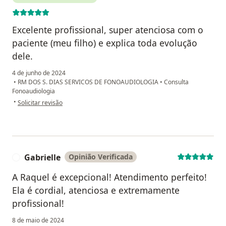
Excelente profissional, super atenciosa com o
paciente (meu filho) e explica toda evolução
dele.
4 de junho de 2024
•
RM DOS S. DIAS SERVICOS DE FONOAUDIOLOGIA
•
Consulta
Fonoaudiologia
na opinião do utilizador Danielle Cristina da Silva Viana
•
Solicitar revisão
Gabrielle
Opinião Verificada
G
A Raquel é excepcional! Atendimento perfeito!
Ela é cordial, atenciosa e extremamente
profissional!
8 de maio de 2024