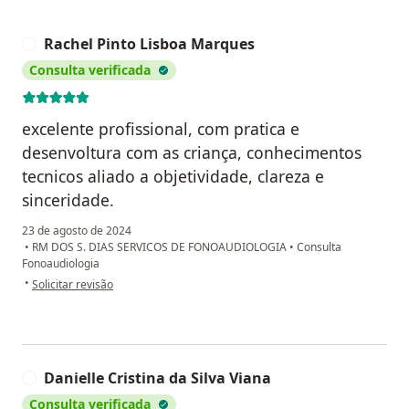
Rachel Pinto Lisboa Marques
R
Consulta verificada
excelente profissional, com pratica e
desenvoltura com as criança, conhecimentos
tecnicos aliado a objetividade, clareza e
sinceridade.
23 de agosto de 2024
•
RM DOS S. DIAS SERVICOS DE FONOAUDIOLOGIA
•
Consulta
Fonoaudiologia
na opinião do utilizador Rachel Pinto Lisboa Marques
•
Solicitar revisão
Danielle Cristina da Silva Viana
D
Consulta verificada