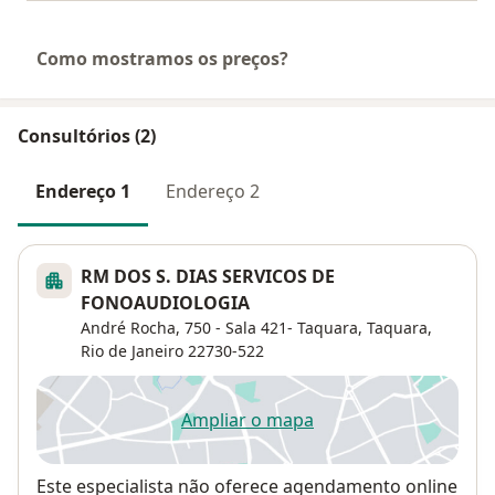
Como mostramos os preços?
Consultórios (2)
Endereço 1
Endereço 2
RM DOS S. DIAS SERVICOS DE
FONOAUDIOLOGIA
André Rocha, 750 - Sala 421- Taquara,
Taquara
,
Rio de Janeiro
22730-522
Ampliar o mapa
abre num novo separador
Disponibilidade
Este especialista não oferece agendamento online