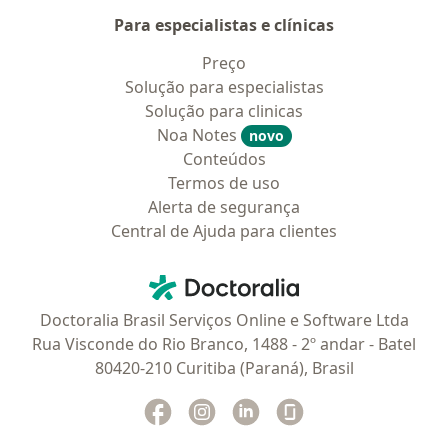
Para especialistas e clínicas
Preço
Solução para especialistas
Solução para clinicas
Noa Notes
novo
Conteúdos
Termos de uso
Alerta de segurança
Central de Ajuda para clientes
Contato
Doctoralia - Homepage
Doctoralia Brasil Serviços Online e Software Ltda
Rua Visconde do Rio Branco, 1488 - 2º andar - Batel
80420-210 Curitiba (Paraná), Brasil
Facebook
abre num novo separador
Instagram
abre num novo separador
Linkedin
abre num novo separad
Glassdoor
abre num novo se