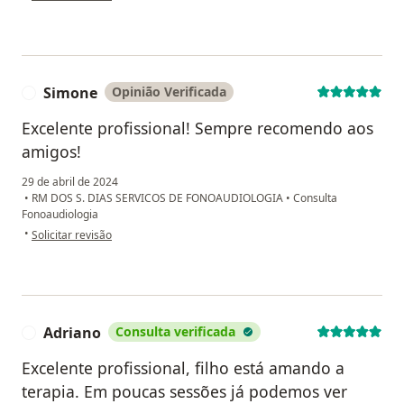
Simone
Opinião Verificada
S
Excelente profissional! Sempre recomendo aos
amigos!
29 de abril de 2024
•
RM DOS S. DIAS SERVICOS DE FONOAUDIOLOGIA
•
Consulta
Fonoaudiologia
na opinião do utilizador Simone
•
Solicitar revisão
Adriano
Consulta verificada
A
Excelente profissional, filho está amando a
terapia. Em poucas sessões já podemos ver