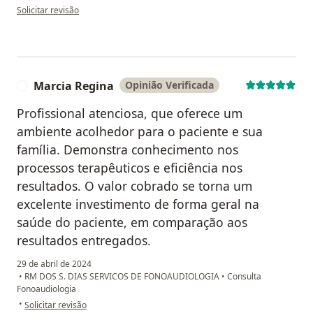
na opinião do utilizador Samuel Menezes Dias
Solicitar revisão
Marcia Regina
Opinião Verificada
M
Profissional atenciosa, que oferece um
ambiente acolhedor para o paciente e sua
família. Demonstra conhecimento nos
processos terapêuticos e eficiência nos
resultados. O valor cobrado se torna um
excelente investimento de forma geral na
saúde do paciente, em comparação aos
resultados entregados.
29 de abril de 2024
•
RM DOS S. DIAS SERVICOS DE FONOAUDIOLOGIA
•
Consulta
Fonoaudiologia
na opinião do utilizador Marcia Regina
•
Solicitar revisão