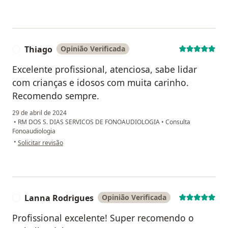
Thiago
Opinião Verificada
T
Excelente profissional, atenciosa, sabe lidar
com crianças e idosos com muita carinho.
Recomendo sempre.
29 de abril de 2024
•
RM DOS S. DIAS SERVICOS DE FONOAUDIOLOGIA
•
Consulta
Fonoaudiologia
na opinião do utilizador Thiago
•
Solicitar revisão
Lanna Rodrigues
Opinião Verificada
L
Profissional excelente! Super recomendo o