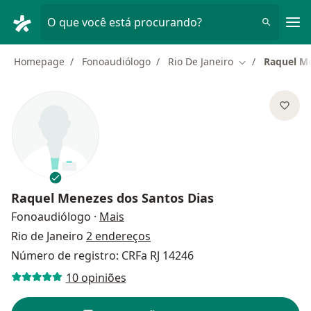
Men
O que você está procurando?
Homepage
Fonoaudiólogo
Rio De Janeiro
Raquel Me
Mudar de cida
Raquel Menezes dos Santos Dias
sobre as especializações
Fonoaudiólogo
·
Mais
Rio de Janeiro
2 endereços
Número de registro: CRFa RJ 14246
10 opiniões