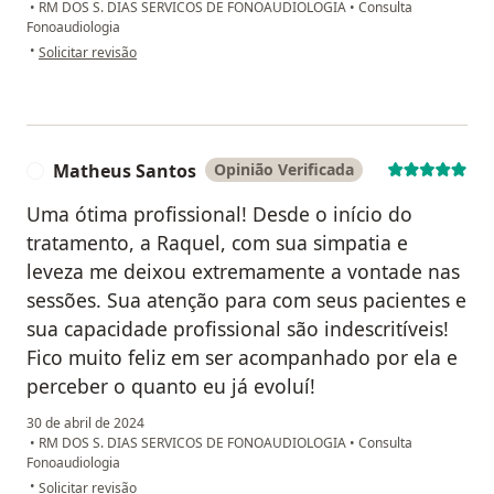
•
RM DOS S. DIAS SERVICOS DE FONOAUDIOLOGIA
•
Consulta
Fonoaudiologia
na opinião do utilizador Gabrielle
•
Solicitar revisão
Matheus Santos
Opinião Verificada
M
Uma ótima profissional! Desde o início do
tratamento, a Raquel, com sua simpatia e
leveza me deixou extremamente a vontade nas
sessões. Sua atenção para com seus pacientes e
sua capacidade profissional são indescritíveis!
Fico muito feliz em ser acompanhado por ela e
perceber o quanto eu já evoluí!
30 de abril de 2024
•
RM DOS S. DIAS SERVICOS DE FONOAUDIOLOGIA
•
Consulta
Fonoaudiologia
na opinião do utilizador Matheus Santos
•
Solicitar revisão