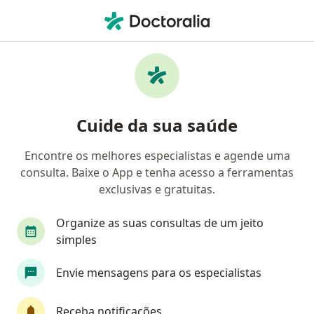
Men
O que você está procurando?
Homepage
Angiologista
Santos
Ricardo De Franca
Mudar de cidade
Cuide da sua saúde
Encontre os melhores especialistas e agende uma
consulta. Baixe o App e tenha acesso a ferramentas
exclusivas e gratuitas.
Dr.
Ricardo de Franca Barbosa
sobre as especializações
Angiologista
·
Mais
Organize as suas consultas de um jeito
Santos
1 endereço
simples
Número de registro: CRM SP 65398 - RQE 24991
Envie mensagens para os especialistas
1 opinião
Receba notificações