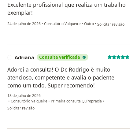
Excelente profissional que realiza um trabalho
exemplar!
na opinião do utilizador
24 de julho de 2026
•
Consultório Valqueire
•
Outro
•
Solicitar revisão
Adriana
Consulta verificada
A
Adorei a consulta! O Dr. Rodrigo è muito
atencioso, competente e avalia o paciente
como um todo. Super recomendo!
18 de julho de 2026
•
Consultório Valqueire
•
Primeira consulta Quiropraxia
•
na opinião do utilizador Adriana
Solicitar revisão