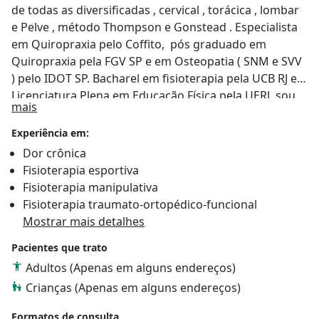
de todas as diversificadas , cervical , torácica , lombar
e Pelve , método Thompson e Gonstead . Especialista
em Quiropraxia pelo Coffito, pós graduado em
Quiropraxia pela FGV SP e em Osteopatia ( SNM e SVV
) pelo IDOT SP. Bacharel em fisioterapia pela UCB RJ e
Licenciatura Plena em Educação Física pela UERJ, sou
Sobre mim
mais
ministrante dos métodos Thompson, Dejarnette ,
Gosntead , Hammer, Activator, Dry Needling, Liberação
Experiência em:
Miofascial instrumental e técnica NIMMO com
Dor crônica
formação em todas as terapias Manuais australianas e
Fisioterapia esportiva
Americanas validadas no Brasil. Fisioterapeuta do
Fisioterapia manipulativa
Cubiça Saúde e bem Estar há 12 anos ( 2024 )
Fisioterapia traumato-ortopédico-funcional
Fisioterapeuta da FARJ ( 2006 A 2009 ) Fisioterapeuta
Mostrar mais detalhes
do AMÉRICA FUTEBOL CLUBE ( 2009 A 2012)
Pacientes que trato
Fisioterapeuta da academia POWER AXE CROSSFIT de
2016 a 2021. Professor avaliador funcional e
Adultos (Apenas em alguns endereços)
supervisor da musculação na Academia Irmãos Lopes
Crianças (Apenas em alguns endereços)
de 2011 a 2021. Atendo em 2 consultórios particulares
(Barra da Tijuca e Vila Valqueire ) . Ministro cursos de
Formatos de consulta