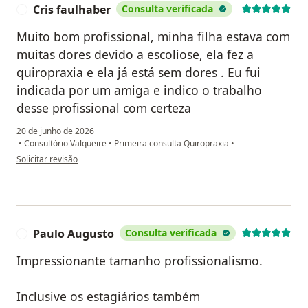
Cris faulhaber
Consulta verificada
C
Muito bom profissional, minha filha estava com
muitas dores devido a escoliose, ela fez a
quiropraxia e ela já está sem dores . Eu fui
indicada por um amiga e indico o trabalho
desse profissional com certeza
20 de junho de 2026
•
Consultório Valqueire
•
Primeira consulta Quiropraxia
•
na opinião do utilizador Cris faulhaber
Solicitar revisão
Paulo Augusto
Consulta verificada
P
Impressionante tamanho profissionalismo.
Inclusive os estagiários também