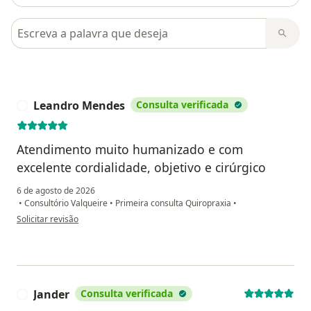
Pesquisar em opiniões
Leandro Mendes
Consulta verificada
L
Atendimento muito humanizado e com
excelente cordialidade, objetivo e cirúrgico
6 de agosto de 2026
•
Consultório Valqueire
•
Primeira consulta Quiropraxia
•
na opinião do utilizador Leandro Mendes
Solicitar revisão
Jander
Consulta verificada
J