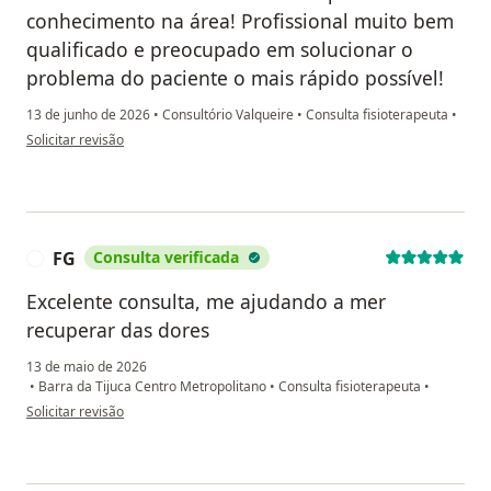
conhecimento na área! Profissional muito bem
qualificado e preocupado em solucionar o
problema do paciente o mais rápido possível!
13 de junho de 2026
•
Consultório Valqueire
•
Consulta fisioterapeuta
•
na opinião do utilizador Eduardo Pinheiro
Solicitar revisão
FG
Consulta verificada
F
Excelente consulta, me ajudando a mer
recuperar das dores
13 de maio de 2026
•
Barra da Tijuca Centro Metropolitano
•
Consulta fisioterapeuta
•
na opinião do utilizador FG
Solicitar revisão