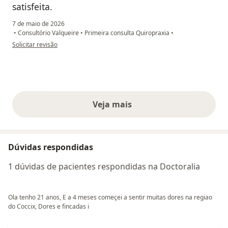
satisfeita.
7 de maio de 2026
•
Consultório Valqueire
•
Primeira consulta Quiropraxia
•
na opinião do utilizador Janaína Aguiar
Solicitar revisão
Veja mais
opiniões acima
Dúvidas respondidas
1 dúvidas de pacientes respondidas na Doctoralia
Ola tenho 21 anos, E a 4 meses começei a sentir muitas dores na regiao
do Coccix, Dores e fincadas i