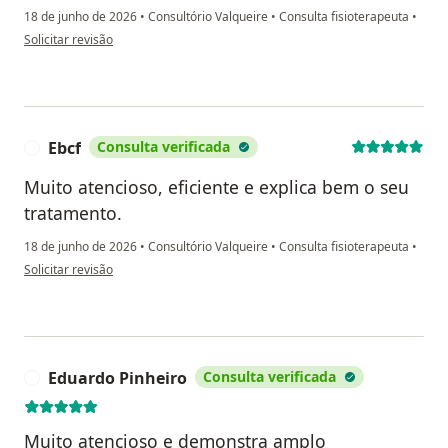
18 de junho de 2026
•
Consultório Valqueire
•
Consulta fisioterapeuta
•
na opinião do utilizador Paulo Augusto
Solicitar revisão
Ebcf
Consulta verificada
E
Muito atencioso, eficiente e explica bem o seu
tratamento.
18 de junho de 2026
•
Consultório Valqueire
•
Consulta fisioterapeuta
•
na opinião do utilizador Ebcf
Solicitar revisão
Eduardo Pinheiro
Consulta verificada
E
Muito atencioso e demonstra amplo