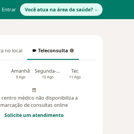
Entrar
Você atua na área da saúde?
a no local
Teleconsulta
 no local
Teleconsulta
Amanhã
Segunda-feira
Ter,
Qua
Qui,
9 Ago
10 Ago
11 Ago
12 Ago
13 Ag
 centro médico não disponibiliza a
marcação de consultas online
Solicite um atendimento
idas (3)