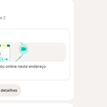
o 2
nto online neste endereço
 detalhes
bre o endereço