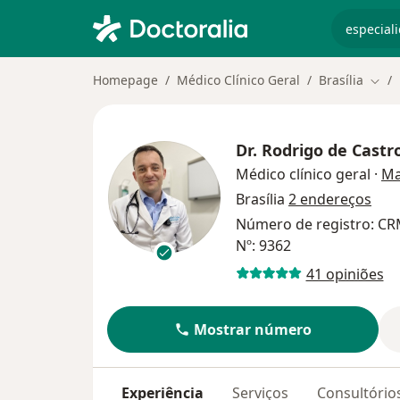
especiali
Homepage
Médico Clínico Geral
Brasília
Muda
Dr.
Rodrigo de Castr
Médico clínico geral
·
Ma
Brasília
2 endereços
Número de registro: CR
Nº: 9362
41 opiniões
Mostrar número
Experiência
Serviços
Consultório