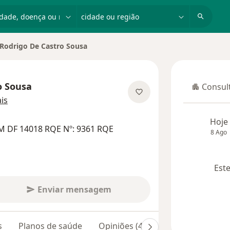
dade, doença ou nome
cidade ou região
Rodrigo De Castro Sousa
r de cidade
o Sousa
Consult
Consulta
sobre as especializações
is
Hoje
M DF 14018 RQE Nº: 9361 RQE
8 Ago
Este
Enviar mensagem
s
Planos de saúde
Opiniões (41)
Dúvidas respond