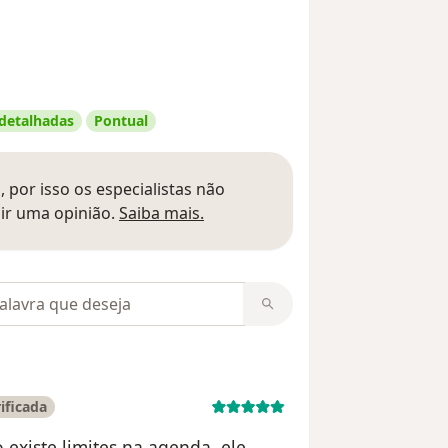
 detalhadas
Pontual
 por isso os especialistas não
Saber mais sobre pareceres
ir uma opinião.
Saiba mais.
m opiniões
ificada
 existe limites na agenda, ele