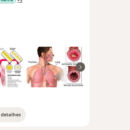
a11y_sr_more_diseases
+5
 detalhes
bre a experiência