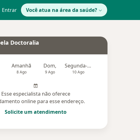
Entrar
Você atua na área da saúde?
ela Doctoralia
Amanhã
Dom,
Segunda-feira
Ter,
Qu
8 Ago
9 Ago
10 Ago
11 Ago
12 Ag
Esse especialista não oferece
amento online para esse endereço.
Solicite um atendimento
idas (31)