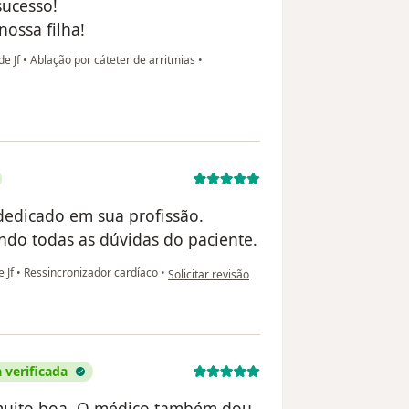
sucesso!
ossa filha!
de Jf
•
Ablação por cáteter de arritmias
•
dedicado em sua profissão.
do todas as dúvidas do paciente.
na opinião do utilizador Tiago Fonseca
e Jf
•
Ressincronizador cardíaco
•
Solicitar revisão
 verificada
i muito boa. O médico também dou