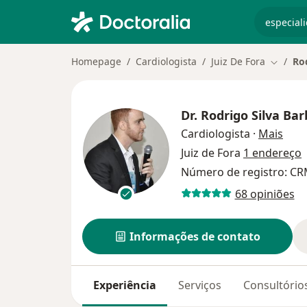
especiali
Homepage
Cardiologista
Juiz De Fora
Ro
Mudar d
Dr.
Rodrigo Silva Ba
sobr
Cardiologista
·
Mais
Juiz de Fora
1 endereço
Número de registro: C
68 opiniões
Informações de contato
Experiência
Serviços
Consultório