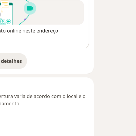
nto online neste endereço
 detalhes
bre o endereço
rtura varia de acordo com o local e o
ndamento!