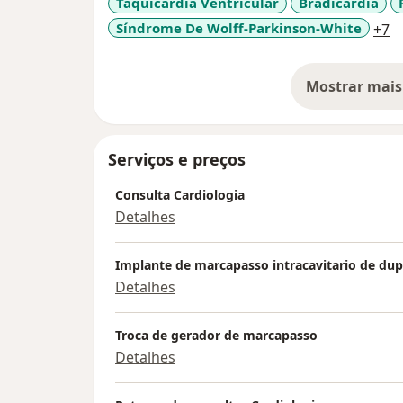
Taquicardia Ventricular
Bradicardia
implante
s de dispositivos cardíacos impla
a
Síndrome De Wolff-Parkinson-White
+7
desfibriladores e ressincronizadores cardí
eletrofisiológicos e ablações. Lá também 
Experimental
Mostrar mais
so
Desde agosto de 2016 ele está de volta a sua
realizando procedimentos eletrofisiológico
também trabalha como plantonista na Uni
Serviços e preços
consultório no Instituto de Arritmia Cardíac
Consulta Cardiologia
Detalhes
Implante de marcapasso intracavitario de du
Detalhes
Troca de gerador de marcapasso
Detalhes