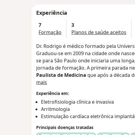
Experiência
7
3
Formação
Planos de saúde aceitos
Dr. Rodrigo é médico formado pela Universi
Graduou-se em 2009 na cidade onde nasce
se para São Paulo onde iniciaria uma lon
jornada de formação. A primeira parada ne
Paulista de Medicina
que após a década de
Sobre mim
Universidade Federal de São Paulo. Lá curs
mais
Médica. Logo em seguida, iniciou a residê
Experiência em:
Coração da Faculdade de Medicina da US
Eletrofisiologia clínica e invasiva
cardiologia do Brasil, o InCor proporcio
Arritmologia
de 2013, Dr. Rodrigo Foi selecionado pela S
Estimulação cardíaca eletrônica implantá
Cardíacas para uma especialização em
Ele
Cardíaca Artificial na renomada McGill 
Principais doenças tratadas
Durante o curso de 2 anos, ele teve a opor