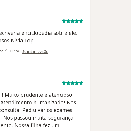
criveria enciclopédia sobre ele.
osos Nivia Lop
na opinião do utilizador NL
de Jf
•
Outro
•
Solicitar revisão
l! Muito prudente e atencioso!
! Atendimento humanizado! Nos
onsulta. Pediu vários exames
ha. Nos passou muita segurança
ento. Nossa filha fez um