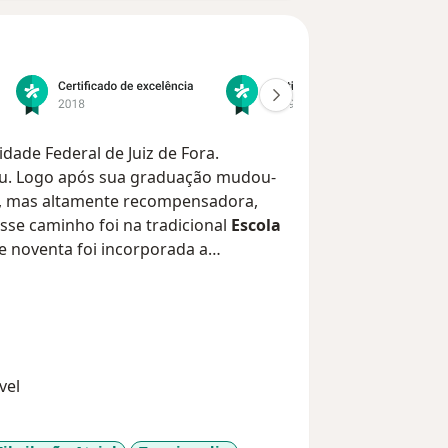
dade Federal de Juiz de Fora.
u. Logo após sua graduação mudou-
ga, mas altamente recompensadora,
sse caminho foi na tradicional
Escola
 noventa foi incorporada a
ou a residência em Clínica
ncia em Cardiologia no
Instituto do
P
. Sendo a casa dos maiores nomes da
nou enorme aprendizado. Em novembro
ociedade Brasileira de Arritmias
vel
trofiosiologia Cardíaca e Estimulação
University em Montreal, Canadá
.
tunidade de participar de
mais de 500