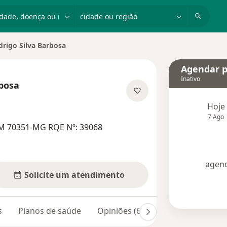
dade, doença ou nome
cidade ou região
drigo Silva Barbosa
e cidade
Agendar p
Inativo
rbosa
e as especializações
Hoje
7 Ago
RM 70351-MG RQE Nº: 39068
agend
Solicite um atendimento
s
Planos de saúde
Opiniões (68)
Dúvidas respond