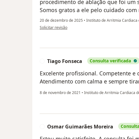
procedimento de ablação que foi um 
Somos gratos a ele pelo cuidado com n
20 de dezembro de 2025
•
Instituto de Arritmia Cardiaca 
na opinião do utilizador HFN
Solicitar revisão
Tiago Fonseca
Consulta verificada
T
Excelente profissional. Competente e 
Atendimento com calma e sempre tiran
8 de novembro de 2021
•
Instituto de Arritmia Cardiaca d
Osmar Guimarães Moreira
Consulta
O
Estou muito satisfeito. A consulta fo