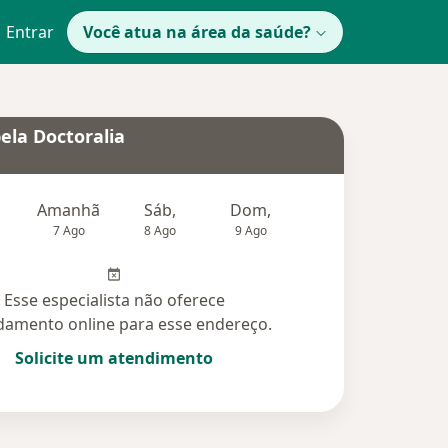
Entrar
Você atua na área da saúde?
ela Doctoralia
Amanhã
Sáb,
Dom,
Segunda-feira
Ter,
7 Ago
8 Ago
9 Ago
10 Ago
11 Ag
Esse especialista não oferece
amento online para esse endereço.
Solicite um atendimento