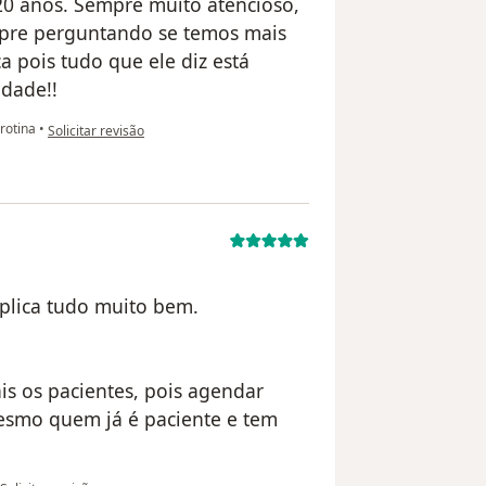
20 anos. Sempre muito atencioso,
mpre perguntando se temos mais
a pois tudo que ele diz está
idade!!
na opinião do utilizador Sua conta foi excluída
rotina
•
Solicitar revisão
xplica tudo muito bem.
is os pacientes, pois agendar
mesmo quem já é paciente e tem
na opinião do utilizador usuário