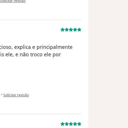
Solicitar revisão
oso, explica e principalmente
 ele, e não troco ele por
na opinião do utilizador paciente anônimo
l
•
Solicitar revisão