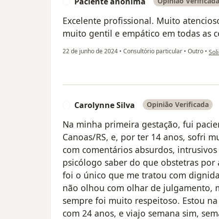
Paciente anônima
Opinião Verificad
P
Excelente profissional. Muito atencio
muito gentil e empático em todas as c
na 
22 de junho de 2024
•
Consultório particular
•
Outro
•
Soli
Carolynne Silva
Opinião Verificada
C
Na minha primeira gestação, fui pacie
Canoas/RS, e, por ter 14 anos, sofri m
com comentários absurdos, intrusivos
psicólogo saber do que obstetras por a
foi o único que me tratou com dignida
não olhou com olhar de julgamento, 
sempre foi muito respeitoso. Estou n
com 24 anos, e viajo semana sim, sem