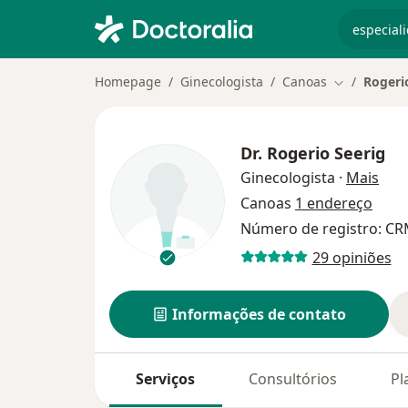
especiali
Homepage
Ginecologista
Canoas
Rogeri
Mudar de c
Dr.
Rogerio Seerig
sobr
Ginecologista
·
Mais
Canoas
1 endereço
Número de registro: CR
29 opiniões
Informações de contato
Serviços
Consultórios
Pl