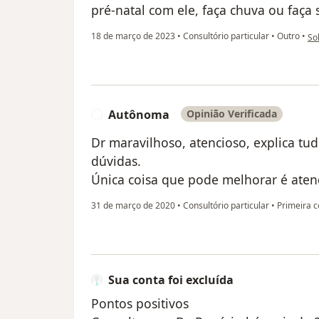
pré-natal com ele, faça chuva ou faça s
na 
18 de março de 2023
•
Consultório particular
•
Outro
•
Sol
Autônoma
Opinião Verificada
A
Dr maravilhoso, atencioso, explica tu
dúvidas.
Única coisa que pode melhorar é aten
31 de março de 2020
•
Consultório particular
•
Primeira co
Sua conta foi excluída
Pontos positivos