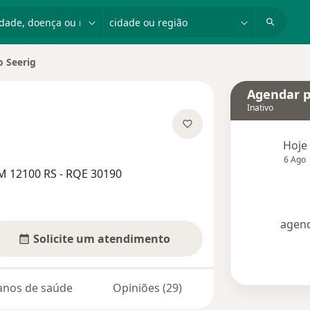
dade, doença ou nome
cidade ou região
o Seerig
idade
Agendar p
Inativo
e as especializações
Hoje
6 Ago
M 12100 RS - RQE 30190
agend
Solicite um atendimento
anos de saúde
Opiniões (29)