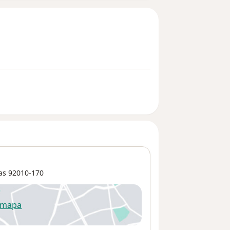
as
92010-170
 mapa
re num novo separador