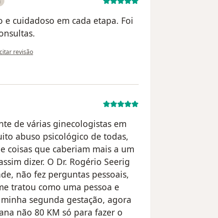
a
so e cuidadoso em cada etapa. Foi
onsultas.
opinião do utilizador Paciente anônima
citar revisão
nte de várias ginecologistas em
uito abuso psicológico de todas,
 e coisas que caberiam mais a um
ssim dizer. O Dr. Rogério Seerig
de, não fez perguntas pessoais,
me tratou como uma pessoa e
a minha segunda gestação, agora
ana não 80 KM só para fazer o