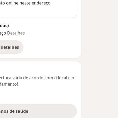
nto online neste endereço
das)
eço
Detalhes
 detalhes
bre o endereço
rtura varia de acordo com o local e o
ndamento!
lanos de saúde