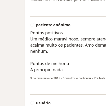
10 de abril de 2017
•
Consultório particular
•
Preventivo
•
paciente anônimo
P
Pontos positivos
Um médico maravilhoso, sempre atenci
acalma muito os pacientes. Amo demais
nenhum.
Pontos de melhoria
A principio nada.
9 de fevereiro de 2017
•
Consultório particular
•
Pré Nata
usuário
U