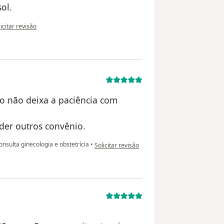
ol.
opinião do utilizador Carolynne Silva
icitar revisão
do não deixa a paciência com
der outros convênio.
na opinião do utilizador Autônoma
nsulta ginecologia e obstetrícia
•
Solicitar revisão