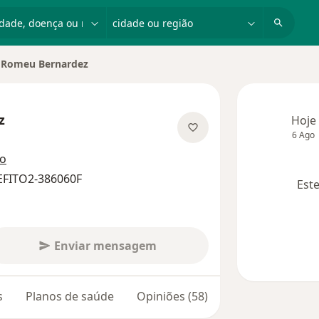
dade, doença ou nome
cidade ou região
Romeu Bernardez
r de cidade
z
Hoje
6 Ago
re as especializações
ço
EFITO2-386060F
Este
Enviar mensagem
s
Planos de saúde
Opiniões (58)