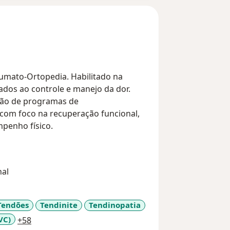
umato-Ortopedia. Habilitado na
ados ao controle e manejo da dor.
ção de programas de
 com foco na recuperação funcional,
penho físico.
nal
Tendões
Tendinite
Tendinopatia
a11y_sr_more_diseases
VC)
+58