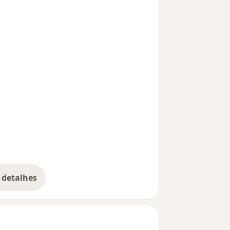
 detalhes
bre a experiência