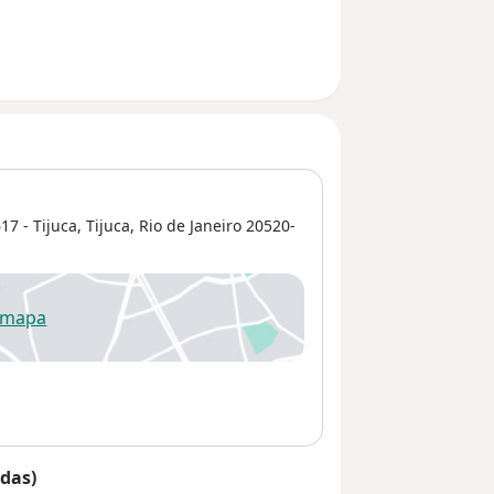
7 - Tijuca,
Tijuca
,
Rio de Janeiro
20520-
 mapa
re num novo separador
das)