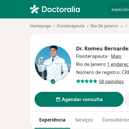
especiali
Homepage
Fisioterapeuta
Rio De Janeiro
Muda
Dr.
Romeu Bernarde
sob
Fisioterapeuta
·
Mais
Rio de Janeiro
1 endere
Número de registro: CR
58 opiniões
Agendar consulta
Experiência
Serviços
Consultório