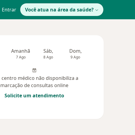
Entrar
Você atua na área da saúde?
Amanhã
Sáb,
Dom,
Segunda-feira
Ter,
7 Ago
8 Ago
9 Ago
10 Ago
11 Ag
 centro médico não disponibiliza a
marcação de consultas online
Solicite um atendimento