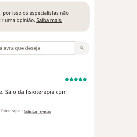
 por isso os especialistas não
Saber mais sobre pareceres
ir uma opinião.
Saiba mais.
m opiniões
 Saio da fisioterapia com
na opinião do utilizador Gisele
fisioterapia
•
Solicitar revisão