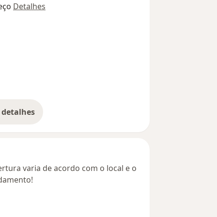
eço
Detalhes
 detalhes
bre o endereço
rtura varia de acordo com o local e o
ndamento!