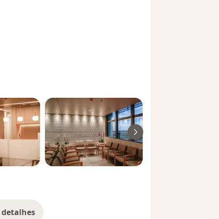
 detalhes
bre a experiência