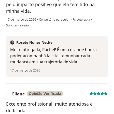
pelo impacto positivo que ela tem tido na
minha vida.
17 de março de 2026
•
Consultório particular
•
Psicoterapia
•
na opinião do utilizador Rachel G.
Solicitar revisão
Rosete Nunes Neckel
Muito obrigada, Rachel! É uma grande honra
poder acompanhá-la e testemunhar cada
mudança em sua trajetória de vida.
17 de março de 2026
Eliane
Opinião Verificada
E
Excelente profissional, muito atenciosa e
dedicada.