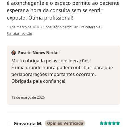
é aconchegante e o espaço permite ao paciente
esperar a hora da consulta sem se sentir
exposto. Ótima profissional!
18 de março de 2026
•
Consultório particular
•
Psicoterapia
•
na opinião do utilizador Ana Carolina
Solicitar revisão
Rosete Nunes Neckel
Muito obrigada pelas considerações!
É uma grande honra poder contribuir para que
perlaborarações importantes ocorram.
Obrigada pela confiança!
18 de março de 2026
Giovanna M.
Opinião Verificada
G