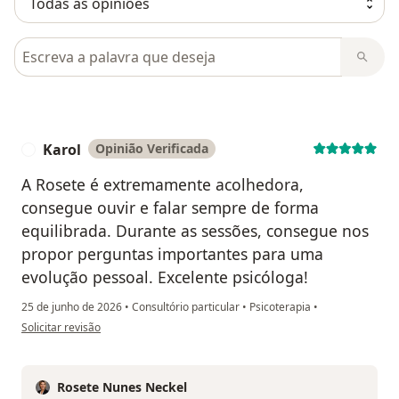
Pesquisar em opiniões
Karol
Opinião Verificada
K
A Rosete é extremamente acolhedora,
consegue ouvir e falar sempre de forma
equilibrada. Durante as sessões, consegue nos
propor perguntas importantes para uma
evolução pessoal. Excelente psicóloga!
25 de junho de 2026
•
Consultório particular
•
Psicoterapia
•
na opinião do utilizador Karol
Solicitar revisão
Rosete Nunes Neckel