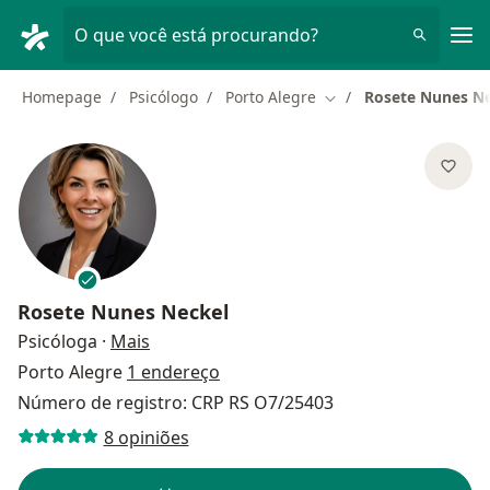
Men
O que você está procurando?
Homepage
Psicólogo
Porto Alegre
Rosete Nunes N
Mudar de cidade
Rosete Nunes Neckel
sobre as especializações
Psicóloga
·
Mais
Porto Alegre
1 endereço
Número de registro: CRP RS O7/25403
8 opiniões