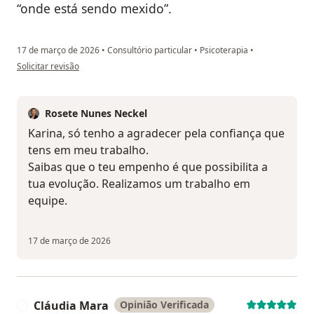
“onde está sendo mexido”.
17 de março de 2026
•
Consultório particular
•
Psicoterapia
•
na opinião do utilizador Karina F H Zafalão
Solicitar revisão
Rosete Nunes Neckel
Karina, só tenho a agradecer pela confiança que
tens em meu trabalho.
Saibas que o teu empenho é que possibilita a
tua evolução. Realizamos um trabalho em
equipe.
17 de março de 2026
Cláudia Mara
Opinião Verificada
C