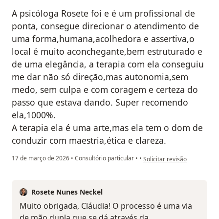
A psicóloga Rosete foi e é um profissional de
ponta, consegue direcionar o atendimento de
uma forma,humana,acolhedora e assertiva,o
local é muito aconchegante,bem estruturado e
de uma elegância, a terapia com ela conseguiu
me dar não só direção,mas autonomia,sem
medo, sem culpa e com coragem e certeza do
passo que estava dando. Super recomendo
ela,1000%.
A terapia ela é uma arte,mas ela tem o dom de
conduzir com maestria,ética e clareza.
na opinião do utilizador Cl
17 de março de 2026
•
Consultório particular
•
•
Solicitar revisão
Rosete Nunes Neckel
Muito obrigada, Cláudia! O processo é uma via
de mão dupla que se dá através da