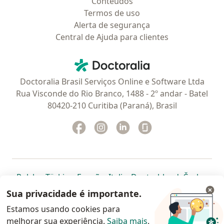
Conteúdos
Termos de uso
Alerta de segurança
Central de Ajuda para clientes
Contato
Doctoralia - Homepage
Doctoralia Brasil Serviços Online e Software Ltda
Rua Visconde do Rio Branco, 1488 - 2º andar - Batel
80420-210 Curitiba (Paraná), Brasil
Facebook
abre num novo separador
Instagram
abre num novo separador
Linkedin
abre num novo separad
Glassdoor
abre num novo se
abre num novo separador
abre num novo separador
abre num novo separador
abre num novo separado
abre num n
abre
Polska
,
Türkiye
,
España
,
Italia
,
Deutschland
,
Česko
,
abre num novo separador
abre num novo separador
abre num novo separador
abre num novo separa
abre num no
abre n
Portugal
,
México
,
Chile
,
Brasil
,
Argentina
,
Perú
,
Sua privacidade é importante.
abre num novo separad
Colombia
Estamos usando cookies para
melhorar sua experiência.
www.doctoralia.com.br © 2026 - Agende agora sua
Saiba mais
.