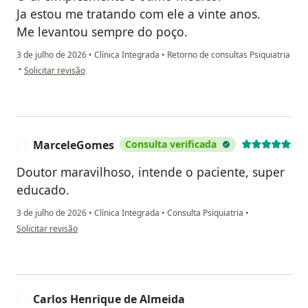
Ja estou me tratando com ele a vinte anos.
Me levantou sempre do poço.
3 de julho de 2026
•
Clínica Integrada
•
Retorno de consultas Psiquiatria
na opinião do utilizador Clea
•
Solicitar revisão
MarceleGomes
Consulta verificada
M
Doutor maravilhoso, intende o paciente, super
educado.
3 de julho de 2026
•
Clínica Integrada
•
Consulta Psiquiatria
•
na opinião do utilizador MarceleGomes
Solicitar revisão
Carlos Henrique de Almeida
C