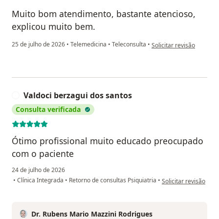
Muito bom atendimento, bastante atencioso,
explicou muito bem.
na opinião do utilizador A
25 de julho de 2026
•
Telemedicina
•
Teleconsulta
•
Solicitar revisão
Valdoci berzagui dos santos
V
Consulta verificada
Ótimo profissional muito educado preocupado
com o paciente
24 de julho de 2026
na opinião do utiliza
•
Clínica Integrada
•
Retorno de consultas Psiquiatria
•
Solicitar revisão
Dr. Rubens Mario Mazzini Rodrigues