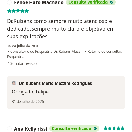
Felioe Haro Machado
Consulta verificada
F
Dr.Rubens como sempre muito atencioso e
dedicado.Sempre muito claro e objetivo em
suas explicações.
29 de julho de 2026
•
Consultório de Psiquiatria Dr. Rubens Mazzini
•
Retorno de consultas
Psiquiatria
na opinião do utilizador Felioe Haro Machado
•
Solicitar revisão
Dr. Rubens Mario Mazzini Rodrigues
Obrigado, Felipe!
31 de julho de 2026
Ana Kelly rissi
Consulta verificada
A