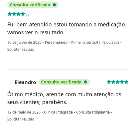
Consulta verificada
Fui bem atendido estou tomando a medicação
vamos ver o resultado
10 de junho de 2026
•
Personalmed
•
Primeira consulta Psiquiatria
•
na opinião do utilizador Carlos Henrique de Almeida
Solicitar revisão
Eleandro
Consulta verificada
E
Ótimo médico, atende com muito atenção os
seus clientes, parabéns.
12 de maio de 2026
•
Clínica Integrada
•
Consulta Psiquiatria
•
na opinião do utilizador Eleandro
Solicitar revisão