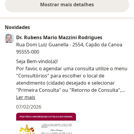
Mostrar mais detalhes
sobre a experiência
Novidades
Dr. Rubens Mario Mazzini Rodrigues
Rua Dom Luiz Guanella - 2554, Capão da Canoa
95555-000
Seja Bem-vindo(a)!
Por favor, o agendar uma consulta utilize o menu
"Consultórios" para escolher o local de
atendimento (cidade) desejado e selecionar
"Primeira Consulta" ou "Retorno de Consulta",
pois os valores são distintos em cada localidade e
Ler mais
para Primeira Consulta e Consultas de Retorno.
07/02/2026
Sinta-se à vontade para enviar suas dúvidas
clicando no botão "Enviar Mensagem" ou através
do "Pergunte ao Especialista" da Doctoralia.
Consulte em cada consultório o