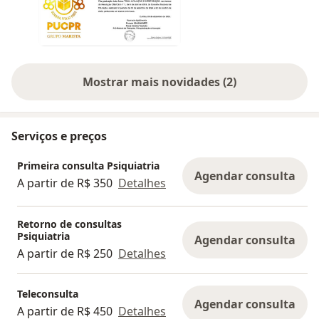
Celular/WhatsApp da Recepção para informações
sobre agendamento e valores de consultas ou
esclarecimento de qualquer outra dúvida.
Para questões e dúvidas relacionadas ao
Mostrar mais novidades (2)
seguimento do atendimento, como uso de
medicamentos ou qualquer outra solicitação
utilize o sistema de mensagem do app Doctoralia
para obter resposta com mais rapidez. Evite uso
Serviços e preços
do WhatsApp para essa finalidade.
Primeira consulta Psiquiatria
Obrigado por visitar o meu perfil!
Agendar consulta
A partir de R$ 350
Detalhes
Retorno de consultas
Psiquiatria
Agendar consulta
A partir de R$ 250
Detalhes
Teleconsulta
Agendar consulta
A partir de R$ 450
Detalhes