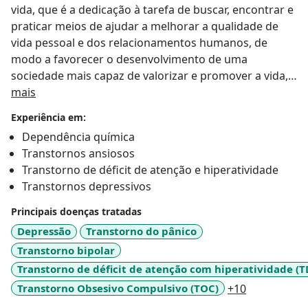
vida, que é a dedicação à tarefa de buscar, encontrar e
praticar meios de ajudar a melhorar a qualidade de
vida pessoal e dos relacionamentos humanos, de
modo a favorecer o desenvolvimento de uma
sociedade mais capaz de valorizar e promover a vida,
Sobre mim
promover a dignidade humana e, assim, contribuir
mais
para incrementar as possibilidades de satisfação,
Experiência em:
felicidade e realização para todo ser humano. Na
Dependência química
minha visão a Psiquiatria vai além de apenas
Transtornos ansiosos
diagnosticar e tratar doenças através de uma
Transtorno de déficit de atenção e hiperatividade
abordagem exclusivamente organicista e
Transtornos depressivos
farmacológica. Procuro praticar a Psiquiatria
integrada com a Psicoterapia e quaisquer outras
Principais doenças tratadas
técnicas e práticas que possam contribuir para a
Depressão
Transtorno do pânico
promoção da saúde e qualidade de vida. A boa saúde
Transtorno bipolar
mental é decorrência de um cuidado geral e integrado
Transtorno de déficit de atenção com hiperatividade (
pela vida em todos os aspectos: orgânico, mental,
a11y_sr_mo
Transtorno Obsesivo Compulsivo (TOC)
+10
emocional, existencial e espiritual.