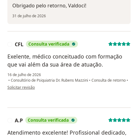
Obrigado pelo retorno, Valdoci!
31 de julho de 2026
CFL
Consulta verificada
C
Exelente, médico conceituado com formação
que vai além da sua área de atuação.
16 de julho de 2026
•
Consultório de Psiquiatria Dr. Rubens Mazzini
•
Consulta de retorno
•
na opinião do utilizador CFL
Solicitar revisão
A.P
Consulta verificada
A
Atendimento excelente! Profissional dedicado,