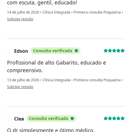
com escuta, gentil, educado!
14 de julho de 2026
•
Clínica Integrada
•
Primeira consulta Psiquiatria
•
na opinião do utilizador A.P
Solicitar revisão
Edson
Consulta verificada
E
Profissional de alto Gabarito, educado e
compreensivo.
13 de julho de 2026
•
Clínica Integrada
•
Primeira consulta Psiquiatria
•
na opinião do utilizador Edson
Solicitar revisão
Clea
Consulta verificada
C
O dr simplesmente e ótimo médico.