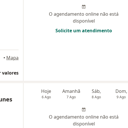
O agendamento online não está
disponível
Solicite um atendimento
egre
•
Mapa
 valores
Hoje
Amanhã
Sáb,
Dom,
6 Ago
7 Ago
8 Ago
9 Ago
unes
O agendamento online não está
disponível