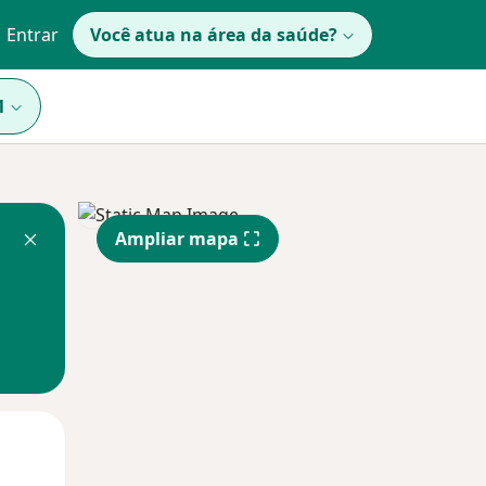
Entrar
Você atua na área da saúde?
1
Ampliar mapa
Segunda-feira
Ter,
Qua
10 Ago
11 Ago
12 Ago