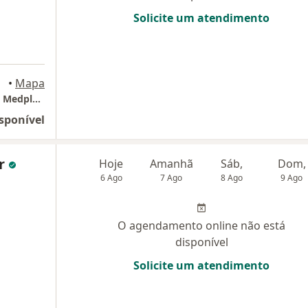
Solicite um atendimento
legre
•
Mapa
Consultório Dra. Fernanda Faria (DeltaMed - Medplex Eixo Norte)
sponível
er
Hoje
Amanhã
Sáb,
Dom,
6 Ago
7 Ago
8 Ago
9 Ago
O agendamento online não está
disponível
Solicite um atendimento