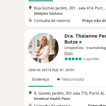
Rua Gomes Jardim, 201 - sala 414, Porto Alegre
Medplex Santana
Consulta de retorno
Preço não di
Dra. Thaianne Pe
Butze
Ortopedista - traumatolog
Mais
3 opiniões
CRM RS 45518
RQE Nº: 39701
Endereço
Teleconsulta
R. Gomes Jardim, 301 sala 710, Po
Emedical Health Place
Consulta de retorno
Consultar