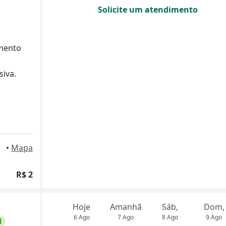
Solicite um atendimento
mento
siva.
•
Mapa
R$ 2
Hoje
Amanhã
Sáb,
Dom,
6 Ago
7 Ago
8 Ago
9 Ago
l