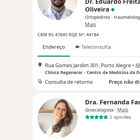
Dr. Eduardo Freit
Oliveira
Ortopedista - traumatolog
Mais
CRM RS 47645
RQE Nº: 44184
Endereço
Teleconsulta
Rua Gomes Jardim 301, Porto Alegre
•
M
Clínica Regenerar - Centro de Medicina da D
Consulta de retorno
Preço não di
Dra. Fernanda Fa
·
Mais
Ginecologista
2 opiniões