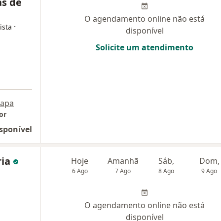
as de
O agendamento online não está
·
ista
disponível
Solicite um atendimento
apa
or
sponível
ria
Hoje
Amanhã
Sáb,
Dom,
6 Ago
7 Ago
8 Ago
9 Ago
O agendamento online não está
disponível