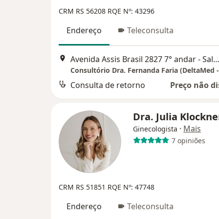
CRM RS 56208
RQE Nº: 43296
Endereço
Teleconsulta
Avenida Assis Brasil 2827 7° andar - Sala 717, Porto A
Consulta de retorno
Preço não di
Dra. Julia Klockn
·
Mais
Ginecologista
7 opiniões
CRM RS 51851
RQE Nº: 47748
Endereço
Teleconsulta