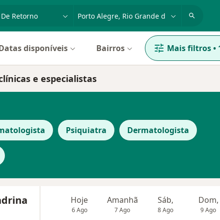
dade, doença ou nome
cidade ou região
Datas disponíveis
Bairros
Mais filtros
•
línicas e especialistas
matologista
Psiquiatra
Dermatologista
ndrina
Hoje
Amanhã
Sáb,
Dom,
6 Ago
7 Ago
8 Ago
9 Ago