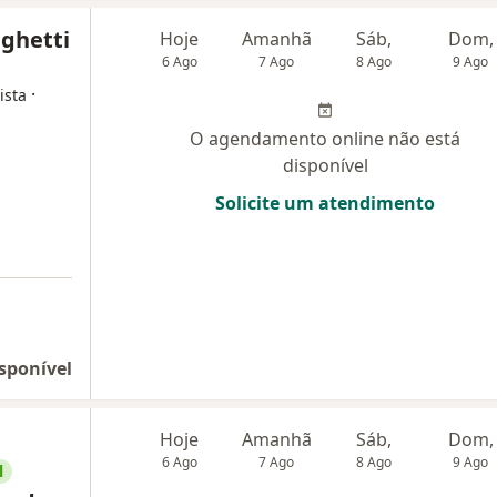
ghetti
Hoje
Amanhã
Sáb,
Dom,
6 Ago
7 Ago
8 Ago
9 Ago
·
ista
O agendamento online não está
disponível
Solicite um atendimento
sponível
Hoje
Amanhã
Sáb,
Dom,
6 Ago
7 Ago
8 Ago
9 Ago
l