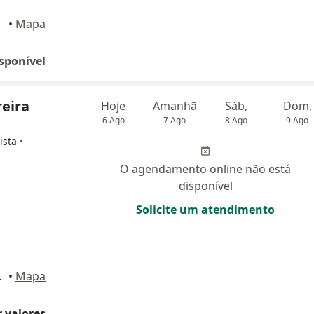
•
Mapa
sponível
reira
Hoje
Amanhã
Sáb,
Dom,
6 Ago
7 Ago
8 Ago
9 Ago
·
ista
O agendamento online não está
disponível
Solicite um atendimento
rto Alegre
•
Mapa
 valores