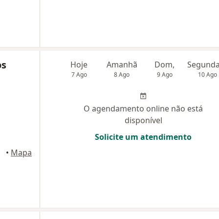
os
Hoje
Amanhã
Dom,
7 Ago
8 Ago
9 Ago
10 Ago
O agendamento online não está
disponível
Solicite um atendimento
 - Pb
•
Mapa