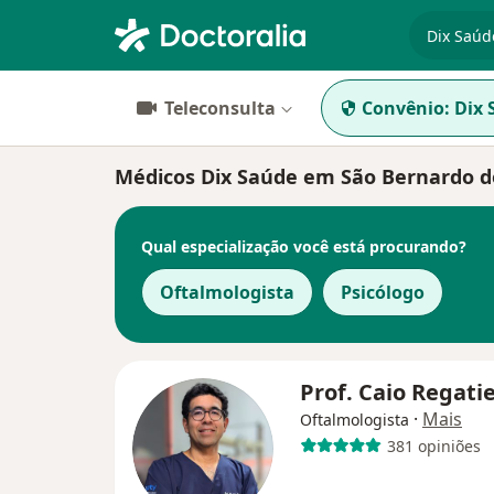
especiali
Teleconsulta
Convênio:
Dix 
Médicos Dix Saúde em São Bernardo 
Qual especialização você está procurando?
Oftalmologista
Psicólogo
Prof. Caio Regati
·
Mais
Oftalmologista
381 opiniões