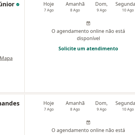
Júnior
Hoje
Amanhã
Dom,
7 Ago
8 Ago
9 Ago
10 Ago
O agendamento online não está
disponível
Solicite um atendimento
Mapa
rnandes
Hoje
Amanhã
Dom,
7 Ago
8 Ago
9 Ago
10 Ago
O agendamento online não está