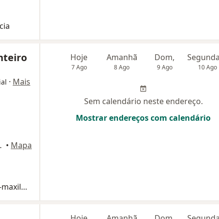
cia
teiro
Hoje
Amanhã
Dom,
7 Ago
8 Ago
9 Ago
10 Ago
·
Mais
ial
Sem calendário neste endereço.
Mostrar endereços com calendário
aetano do Sul
•
Mapa
Consulta Cirurgia e Traumatologia Buco-maxilo-facial
Hoje
Amanhã
Dom,