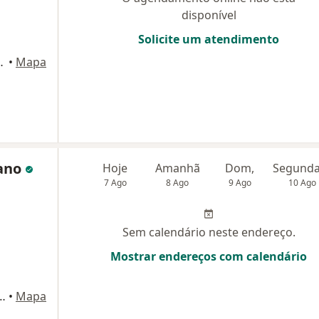
disponível
Solicite um atendimento
Bernardo do Campo
•
Mapa
tano
Hoje
Amanhã
Dom,
7 Ago
8 Ago
9 Ago
10 Ago
Sem calendário neste endereço.
Mostrar endereços com calendário
a, 261- Jardim- Santo André- SP, Santo André - Pb
•
Mapa