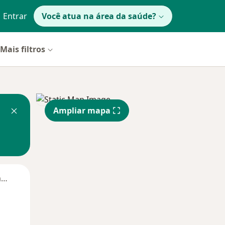
Entrar
Você atua na área da saúde?
Mais filtros
Ampliar mapa
Segunda-feira
Ter,
Qua
Qui,
11 Ago
12 Ago
13 Ago