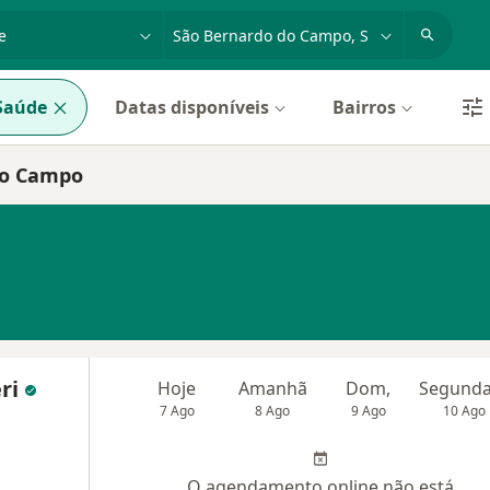
dade, doença ou nome
cidade ou região
Saúde
Datas disponíveis
Bairros
do Campo
eri
Hoje
Amanhã
Dom,
7 Ago
8 Ago
9 Ago
10 Ago
O agendamento online não está