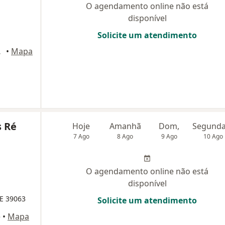
O agendamento online não está
disponível
Solicite um atendimento
o André
•
Mapa
s Ré
Hoje
Amanhã
Dom,
7 Ago
8 Ago
9 Ago
10 Ago
O agendamento online não está
disponível
E 39063
Solicite um atendimento
é
•
Mapa