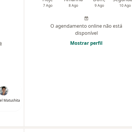
7 Ago
8 Ago
9 Ago
10 Ago
O agendamento online não está
disponível
a
Mostrar perfil
iel Matushita