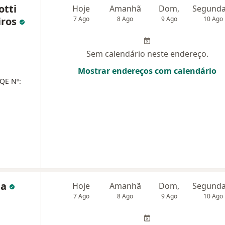
otti
Hoje
Amanhã
Dom,
iros
7 Ago
8 Ago
9 Ago
10 Ago
Sem calendário neste endereço.
Mostrar endereços com calendário
QE Nº:
da
Hoje
Amanhã
Dom,
7 Ago
8 Ago
9 Ago
10 Ago