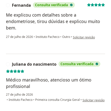
Fernanda
Consulta verificada
F
Me explicou com detalhes sobre a
endometriose, tirou dúvidas e explicou muito
bem.
na opinião do utilizador Fe
27 de julho de 2026
•
Instituto Pacheco
•
Outro
•
Solicitar revisão
Juliana do nascimento
Consulta verificada
J
Médico maravilhoso, atencioso um ótimo
profissional
27 de julho de 2026
na opinião do utiliz
•
Instituto Pacheco
•
Primeira consulta Cirurgia Geral
•
Solicitar revisão