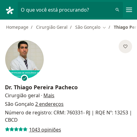
Men
O que você está procurando?
Homepage
Cirurgião Geral
São Gonçalo
Thiago Per
Mudar de cidad
Dr.
Thiago Pereira Pacheco
sobre as especializações
Cirurgião geral
·
Mais
São Gonçalo
2 endereços
Número de registro: CRM: 760331- RJ | RQE Nº: 13253 |
CBCD
1043 opiniões