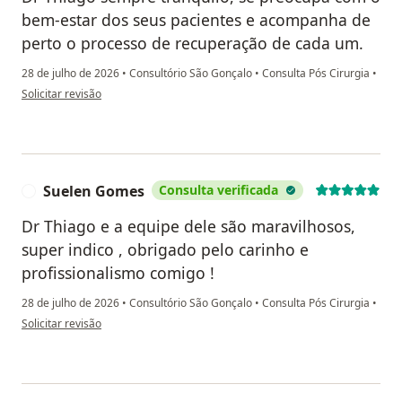
bem-estar dos seus pacientes e acompanha de
perto o processo de recuperação de cada um.
28 de julho de 2026
•
Consultório São Gonçalo
•
Consulta Pós Cirurgia
•
na opinião do utilizador Lawrence
Solicitar revisão
Suelen Gomes
Consulta verificada
S
Dr Thiago e a equipe dele são maravilhosos,
super indico , obrigado pelo carinho e
profissionalismo comigo !
28 de julho de 2026
•
Consultório São Gonçalo
•
Consulta Pós Cirurgia
•
na opinião do utilizador Suelen Gomes
Solicitar revisão