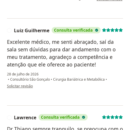
Luiz Guilherme
Consulta verificada
L
Excelente médico, me senti abraçado, saí da
sala sem dúvidas para dar andamento com o
meu tratamento, agradeço a competência e
atenção que ele oferece ao paciente!
28 de julho de 2026
•
Consultório São Gonçalo
•
Cirurgia Bariátrica e Metabólica
•
na opinião do utilizador Luiz Guilherme
Solicitar revisão
Lawrence
Consulta verificada
L
Dr Thiago sempre tranquilo, se preocupa com o