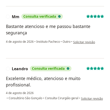
Mm
Consulta verificada
M
Bastante atencioso e me passou bastante
segurança
na opinião do utilizador M
4 de agosto de 2026
•
Instituto Pacheco
•
Outro
•
Solicitar revisão
Leandro
Consulta verificada
L
Excelente médico, atencioso e muito
profissional.
4 de agosto de 2026
na opinião do utiliza
•
Consultório São Gonçalo
•
Consulta Cirurgião geral
•
Solicitar revisão