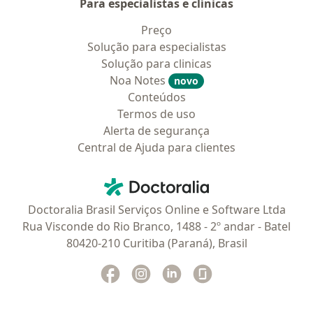
Para especialistas e clínicas
Preço
Solução para especialistas
Solução para clinicas
Noa Notes
novo
Conteúdos
Termos de uso
Alerta de segurança
Central de Ajuda para clientes
Contato
Doctoralia - Homepage
Doctoralia Brasil Serviços Online e Software Ltda
Rua Visconde do Rio Branco, 1488 - 2º andar - Batel
80420-210 Curitiba (Paraná), Brasil
Facebook
abre num novo separador
Instagram
abre num novo separador
Linkedin
abre num novo separad
Glassdoor
abre num novo se