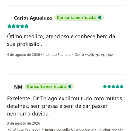
Carlos Agualuza
Consulta verificada
C
Ótimo médiico, atencioso e conhece bem da
sua profissão .
na opinião do utilizador C
4 de agosto de 2026
•
Instituto Pacheco
•
Outro
•
Solicitar revisão
NM
Consulta verificada
N
Excelente. Dr Thiago explicou tudo com muitos
detalhes, sem pressa e sem deixar passar
nenhuma dúvida.
3 de agosto de 2026
na opinião do utiliz
•
Instituto Pacheco
•
Primeira consulta Cirurgia Geral
•
Solicitar revisão