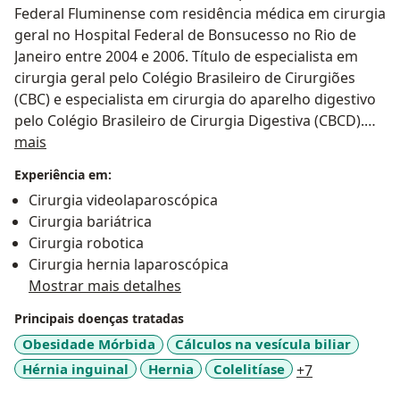
Federal Fluminense com residência médica em cirurgia
geral no Hospital Federal de Bonsucesso no Rio de
Janeiro entre 2004 e 2006. Título de especialista em
cirurgia geral pelo Colégio Brasileiro de Cirurgiões
(CBC) e especialista em cirurgia do aparelho digestivo
pelo Colégio Brasileiro de Cirurgia Digestiva (CBCD).
Sobre mim
Membro titular do CBC, CBCD, SOBRACIL (Sociedade
mais
Brasileira de Cirurgia Laparoscópica e Robótica),
Experiência em:
Fellow do American College of Surgeons (ACS), além de
Cirurgia videolaparoscópica
ser membro da SBH (Sociedade Brasileira de Hérnia),
Cirurgia bariátrica
SBCBM (Sociedade Brasileira de Cirurgia Bariátrica e
Cirurgia robotica
Metabólica) e IFSO (International Federetion for the
Cirurgia hernia laparoscópica
Surgery of Obesity).
Mostrar mais detalhes
Dedicado ao tratamento de patologias cirúrgicas por
via convencional, laparoscópica ou robótica.
Principais doenças tratadas
Especial interesse em cirurgia bariátrica, cirurgias do
Obesidade Mórbida
Cálculos na vesícula biliar
aparelho digestivo e cirurgias da parede abdominal
a11y_sr_mor
Hérnia inguinal
Hernia
Colelitíase
+7
(hérnias).