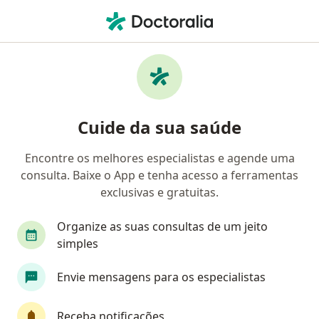
Men
Associação Policial De Assistência À Saúde - Apas Sorocaba Votorantim • São Roque, São Paulo SP
Filtros
Convênio:
Associação Policia
Médicos Associação Policial de Assistência à
Cuide da sua saúde
Saúde - Apas Sorocaba/Votorantim em São
Roque
Encontre os melhores especialistas e agende uma
consulta. Baixe o App e tenha acesso a ferramentas
Qual especialização você está procurando?
exclusivas e gratuitas.
Dermatologista
Ortopedista - Traumatologist
Organize as suas consultas de um jeito
simples
Envie mensagens para os especialistas
Receba notificações