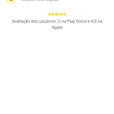
Avaliação dos usuários: 5 na Play Store e 4,9 na
Dr. Jan Macarios
Apple
Angiologista
297 opiniões
CRM SP 17087
RQE não encontrado para Angiologia
RQE não
encontrado para Cirurgia Vascular
Pacientes fiéis
Rua Santana 348, São Roque
•
Mapa
Ativa Saúde
Aceita Associação Policial de Assistência à Saúde -
Apas Sorocaba/Votorantim
Aplicação de vazinhos
Esse especialista não oferece agendamento online para esse endereço.