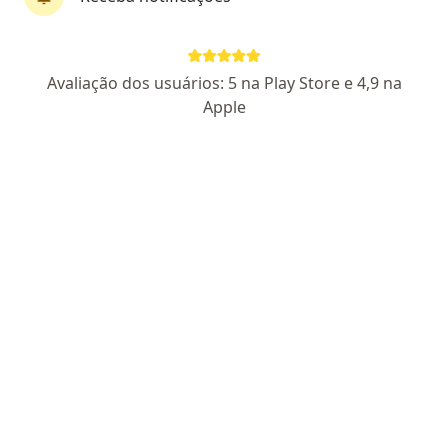
Pagamento online
Dra. Vanessa Freire
Avaliação dos usuários: 5 na Play Store e 4,9 na
·
Mais
Especialista em diagnóstico por imagem
Apple
949 opiniões
CRM SP 134034 - RQE (não encontrado)
Especialista em Ultrassonografia Humanizada
Graduada em Diagnóstico por Imagem
Os pacientes me avaliam como pontual e
carismática
Rua Santana, 142 ( 2°andar; sala 31), São Roque
•
Mapa
Consultório Dra. Vanessa Freire (Prédio da Precision)
Aceita Samprev
Consulta médica
Esse especialista não oferece agendamento online para esse endereço.