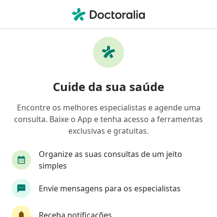
Men
Samprev • São Roque, São Paulo SP
Filtros
Convênio:
Samprev
Médicos Samprev em São Roque
Cuide da sua saúde
Encontre os melhores especialistas e agende uma
Qual especialização você está procurando?
consulta. Baixe o App e tenha acesso a ferramentas
Dermatologista
Especialista em Diagnóstico 
exclusivas e gratuitas.
Organize as suas consultas de um jeito
simples
Envie mensagens para os especialistas
Receba notificações