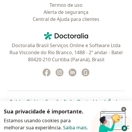
Termos de uso
Alerta de segurança
Central de Ajuda para clientes
Contato
Doctoralia - Homepage
Doctoralia Brasil Serviços Online e Software Ltda
Rua Visconde do Rio Branco, 1488 - 2º andar - Batel
80420-210 Curitiba (Paraná), Brasil
Facebook
abre num novo separador
Instagram
abre num novo separador
Linkedin
abre num novo separad
Glassdoor
abre num novo se
abre num novo separador
abre num novo separador
abre num novo separador
abre num novo separado
abre num n
abre
Polska
,
Türkiye
,
España
,
Italia
,
Deutschland
,
Česko
,
abre num novo separador
abre num novo separador
abre num novo separador
abre num novo separa
abre num no
abre n
Portugal
,
México
,
Chile
,
Brasil
,
Argentina
,
Perú
,
Sua privacidade é importante.
abre num novo separad
Colombia
Estamos usando cookies para
melhorar sua experiência.
www.doctoralia.com.br © 2026 - Agende agora sua
Saiba mais
.