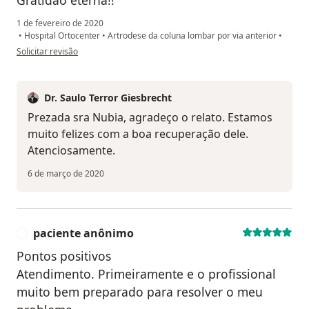
Gratidão eterna!!
1 de fevereiro de 2020
•
Hospital Ortocenter
•
Artrodese da coluna lombar por via anterior
•
na opinião do utilizador Sua conta foi excluída
Solicitar revisão
Dr. Saulo Terror Giesbrecht
Prezada sra Nubia, agradeço o relato. Estamos
muito felizes com a boa recuperação dele.
Atenciosamente.
6 de março de 2020
paciente anônimo
P
Pontos positivos
Atendimento. Primeiramente e o profissional
muito bem preparado para resolver o meu