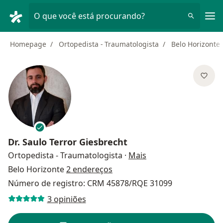
Men
O que você está procurando?
Homepage
Ortopedista - Traumatologista
Belo Horizonte
Dr.
Saulo Terror Giesbrecht
sobre as especializa
Ortopedista - Traumatologista
·
Mais
Belo Horizonte
2 endereços
Número de registro: CRM 45878/RQE 31099
3 opiniões