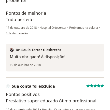
problema
Pontos de melhoria
Tudo perfeito
17 de outubro de 2018
•
Hospital Ortocenter
•
Problemas na coluna
•
na opinião do utilizador paciente anônimo
Solicitar revisão
Dr. Saulo Terror Giesbrecht
Muito obrigado! À disposição!
19 de outubro de 2018
Sua conta foi excluída
Pontos positivos
Prestativo super educado ótimo profissional
na opinião do utilizador Su
19 de setembro de 2018
•
Hospital Ortocenter
•
•