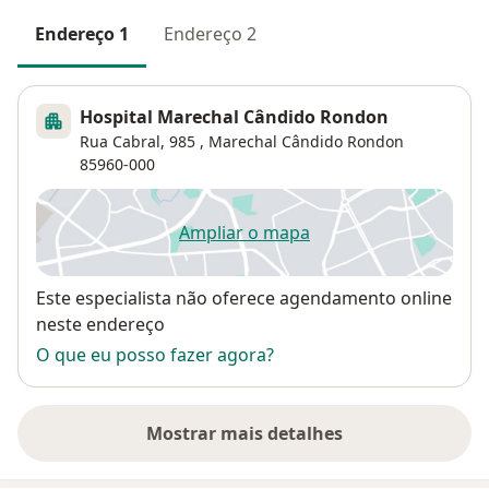
Endereço 1
Endereço 2
Hospital Marechal Cândido Rondon
Rua Cabral, 985 ,
Marechal Cândido Rondon
85960-000
Ampliar o mapa
abre num novo separador
Disponibilidade
Este especialista não oferece agendamento online
neste endereço
O que eu posso fazer agora?
Mostrar mais detalhes
sobre o endereço