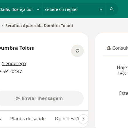
dade, doença ou nome
cidade ou região
Serafina Aparecida Dumbra Toloni
Dumbra Toloni
Consult
Consulta
 especializações
o
1 endereço
Hoje
P SP 20447
7 Ago
Este
Enviar mensagem
s
Planos de saúde
Opiniões (1)
Dúvidas respondi