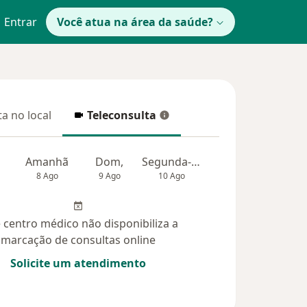
Entrar
Você atua na área da saúde?
a no local
Teleconsulta
 no local
Teleconsulta
Amanhã
Dom,
Segunda-feira
Ter,
Qua
8 Ago
9 Ago
10 Ago
11 Ago
12 Ag
 centro médico não disponibiliza a
marcação de consultas online
Solicite um atendimento
das (8)