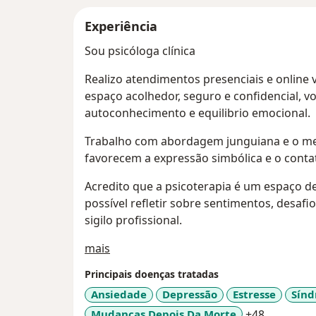
Experiência
Sou psicóloga clínica
Realizo atendimentos presenciais e online 
espaço acolhedor, seguro e confidencial, vo
autoconhecimento e equilibrio emocional.
Trabalho com abordagem junguiana e o met
favorecem a expressão simbólica e o conta
Acredito que a psicoterapia é um espaço d
possível refletir sobre sentimentos, desafi
sigilo profissional.
Sobre mim
mais
Principais doenças tratadas
Ansiedade
Depressão
Estresse
Sínd
a11y_sr_
Mudanças Depois Da Morte
+48