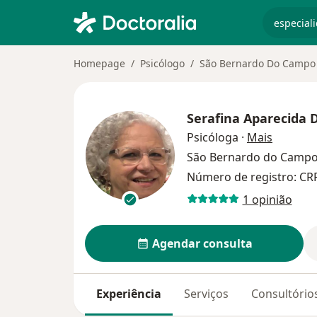
especiali
Homepage
Psicólogo
São Bernardo Do Campo
Serafina Aparecida 
sobre as
Psicóloga
·
Mais
São Bernardo do Camp
Número de registro: CR
1 opinião
Agendar consulta
Experiência
Serviços
Consultório