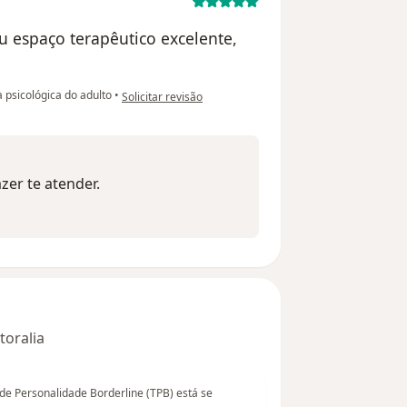
u espaço terapêutico excelente,
na opinião do utilizador Soraya
 psicológica do adulto
•
Solicitar revisão
er te atender.
toralia
de Personalidade Borderline (TPB) está se