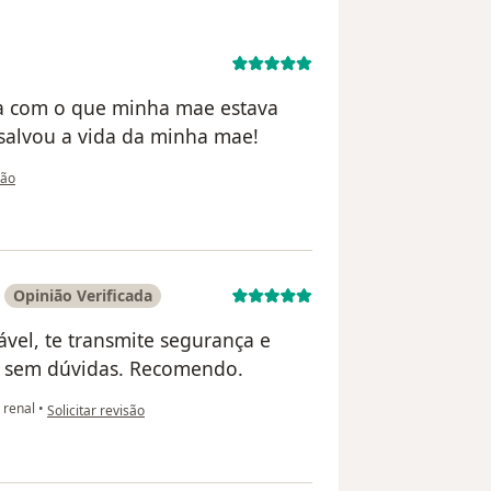
ia com o que minha mae estava
 salvou a vida da minha mae!
 utilizador Carolina
são
Opinião Verificada
vel, te transmite segurança e
a, sem dúvidas. Recomendo.
na opinião do utilizador Isabel Cristina Ribeiro Franco Costa
 renal
•
Solicitar revisão