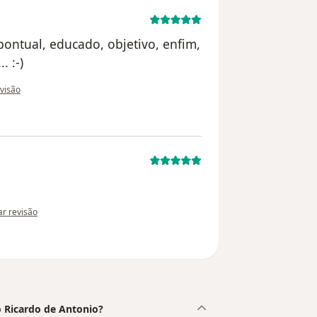
pontual, educado, objetivo, enfim,
. :-)
do utilizador usuário
evisão
nião do utilizador paciente
tar revisão
o Ricardo de Antonio?