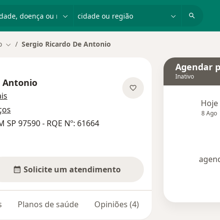
dade, doença ou nome
cidade ou região
o
Sergio Ricardo De Antonio
Mudar de cidade
Agendar p
Inativo
e Antonio
sobre as especializações
is
Hoje
ços
8 Ago
M SP 97590 - RQE Nº: 61664
agend
Solicite um atendimento
s
Planos de saúde
Opiniões (4)