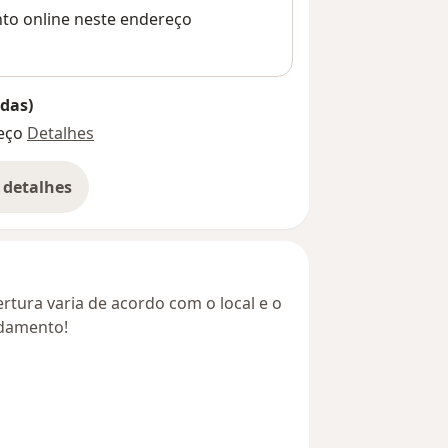
nto online neste endereço
das)
eço
Detalhes
 detalhes
bre o endereço
rtura varia de acordo com o local e o
ndamento!