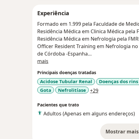
Experiência
Formado em 1.999 pela Faculdade de Medici
Residência Médica em Clinica Médica pela
Residência Médica em Nefrologia pela FM
Officer Resident Training em Nefrologia no
de Córdoba -Espanha
Sobre mim
Doutorado em Ciências Médicas pela FMR
mais
Responsável Técnico do Serviço de Nefrolo
Principais doenças tratadas
2016, sendo co-preceptor do Programa de 
Acidose Tubular Renal
Doenças dos rins
formação de Médicos Nefrologistas
a11y_sr_more_di
Gota
Nefrolitíase
+29
Pacientes que trato
Adultos (Apenas em alguns endereços)
Mostrar mais
so