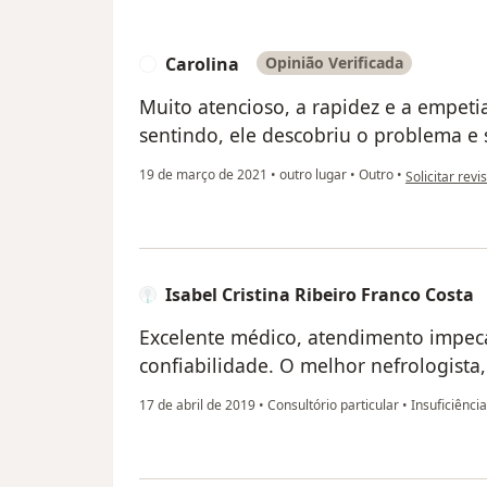
Carolina
Opinião Verificada
C
Muito atencioso, a rapidez e a empet
sentindo, ele descobriu o problema e
na opinião do
19 de março de 2021
•
outro lugar
•
Outro
•
Solicitar revi
Isabel Cristina Ribeiro Franco Costa
Excelente médico, atendimento impecá
confiabilidade. O melhor nefrologist
17 de abril de 2019
•
Consultório particular
•
Insuficiência