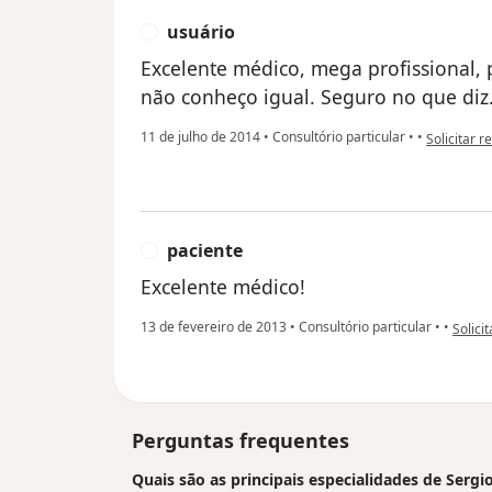
usuário
U
Excelente médico, mega profissional, 
não conheço igual. Seguro no que diz..
na opinião 
11 de julho de 2014
•
Consultório particular
•
•
Solicitar r
paciente
P
Excelente médico!
na opi
13 de fevereiro de 2013
•
Consultório particular
•
•
Solici
Perguntas frequentes
Quais são as principais especialidades de Sergi