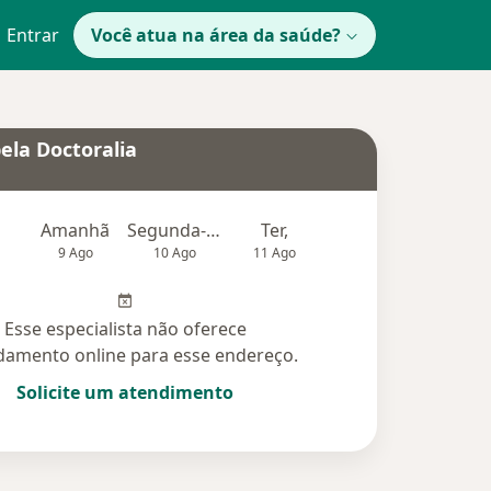
Entrar
Você atua na área da saúde?
ela Doctoralia
Amanhã
Segunda-feira
Ter,
Qua
Qui,
9 Ago
10 Ago
11 Ago
12 Ago
13 Ag
Esse especialista não oferece
amento online para esse endereço.
Solicite um atendimento