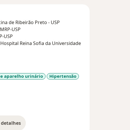
na de Ribeirão Preto - USP
 FMRP-USP
RP-USP
 Hospital Reina Sofia da Universidade
P-USP
gia de Ribeirão Preto - SENERP desde
Residência Médica pelo MEC para
 e aparelho urinário
Hipertensão
seases
 detalhes
bre a experiência