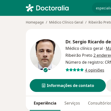
especiali
Homepage
Médico Clínico Geral
Ribeirão Pret
Dr.
Sergio Ricardo d
Médico clínico geral
·
Ma
Ribeirão Preto
2 endere
Número de registro: CR
4 opiniões
Informações de contato
Experiência
Serviços
Consultório