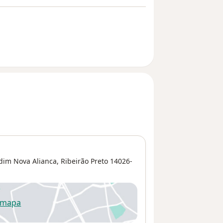
rdim Nova Alianca
,
Ribeirão Preto
14026-
 mapa
re num novo separador