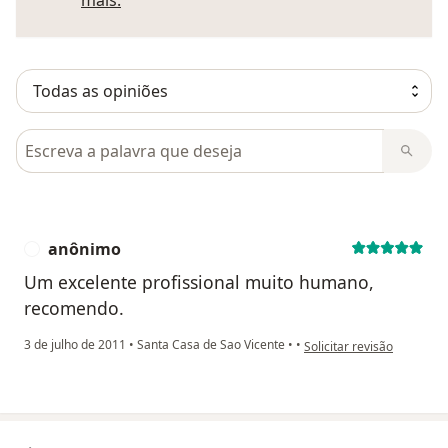
Pesquisar em opiniões
anônimo
A
Um excelente profissional muito humano,
recomendo.
na opinião do utilizador 
3 de julho de 2011
•
Santa Casa de Sao Vicente
•
•
Solicitar revisão