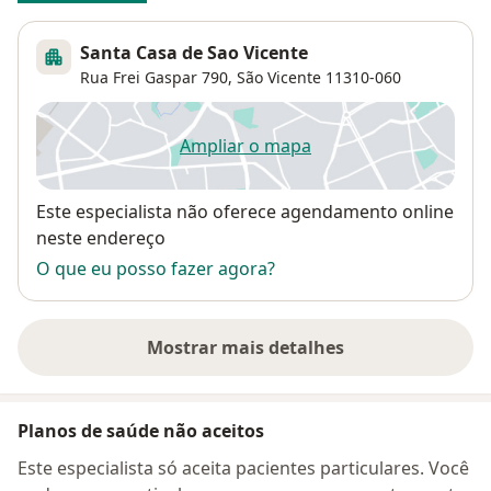
Santa Casa de Sao Vicente
Rua Frei Gaspar 790,
São Vicente
11310-060
Ampliar o mapa
abre num novo separador
Disponibilidade
Este especialista não oferece agendamento online
neste endereço
O que eu posso fazer agora?
Mostrar mais detalhes
sobre o endereço
Planos de saúde não aceitos
Este especialista só aceita pacientes particulares. Você