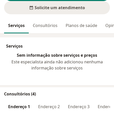
Solicite um atendimento
Serviços
Consultórios
Planos de saúde
Opin
Serviços
Sem informação sobre serviços e preços
Este especialista ainda não adicionou nenhuma
informação sobre serviços
Consultórios (4)
Endereço 1
Endereço 2
Endereço 3
Endereç