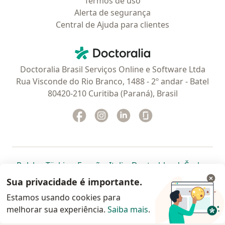
Termos de uso
Alerta de segurança
Central de Ajuda para clientes
Contato
Doctoralia - Homepage
Doctoralia Brasil Serviços Online e Software Ltda
Rua Visconde do Rio Branco, 1488 - 2º andar - Batel
80420-210 Curitiba (Paraná), Brasil
Facebook
abre num novo separador
Instagram
abre num novo separador
Linkedin
abre num novo separad
Glassdoor
abre num novo se
abre num novo separador
abre num novo separador
abre num novo separador
abre num novo separado
abre num n
abre
Polska
,
Türkiye
,
España
,
Italia
,
Deutschland
,
Česko
,
abre num novo separador
abre num novo separador
abre num novo separador
abre num novo separa
abre num no
abre n
Portugal
,
México
,
Chile
,
Brasil
,
Argentina
,
Perú
,
Sua privacidade é importante.
abre num novo separad
Colombia
Estamos usando cookies para
melhorar sua experiência.
www.doctoralia.com.br © 2026 - Agende agora sua
Saiba mais
.
consulta