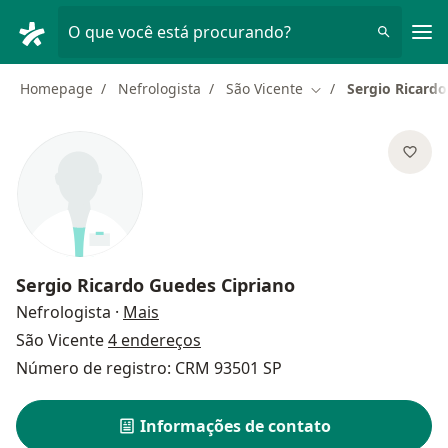
Men
O que você está procurando?
Homepage
Nefrologista
São Vicente
Sergio Ricard
Mudar de cidade
Sergio Ricardo Guedes Cipriano
sobre as especializações
Nefrologista
·
Mais
São Vicente
4 endereços
Número de registro: CRM 93501 SP
Informações de contato