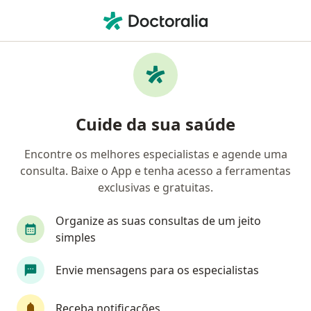
Men
Abordagem Psiquiátrica Integrada A Psiquiatria Positiva • Belford Roxo, Rio de Janeiro RJ
Filtros
• 1
Convênio
Mapa
Abordagem psiquiátrica integrada a
Cuide da sua saúde
Psiquiatria Positiva em Belford Roxo:
clínicas e especialistas
Encontre os melhores especialistas e agende uma
consulta. Baixe o App e tenha acesso a ferramentas
Qual especialização você está procurando?
exclusivas e gratuitas.
Psiquiatra
Organize as suas consultas de um jeito
simples
Envie mensagens para os especialistas
Receba notificações