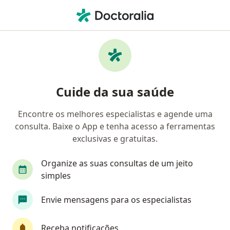
Men
Andrologia • Rio de Janeiro, Rio de Janeiro RJ
Filtros
• 1
Convênio
Mapa
Andrologia em Rio de Janeiro: clínicas e
Cuide da sua saúde
especialistas
Encontre os melhores especialistas e agende uma
consulta. Baixe o App e tenha acesso a ferramentas
Que tipo de consulta você quer agendar?
exclusivas e gratuitas.
Andrologia
Organize as suas consultas de um jeito
simples
Envie mensagens para os especialistas
Receba notificações