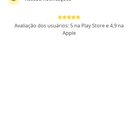
Dr. José Raphael Bottino
Avaliação dos usuários: 5 na Play Store e 4,9 na
·
Mais
Urologista
Apple
292 opiniões
CRM RJ 857238 - Urologia RQE 21857
Pacientes fiéis
Endereço
Teleconsulta
Rua Engenheiro Enaldo Cravo Peixoto 215 - sala 1001/1002, Rio de Janeiro
•
Mapa
Uropan - Clínica Urológica
Andrologia
Preço não disponível
Esse especialista não oferece agendamento online para esse endereço.
Solicite um atendimento