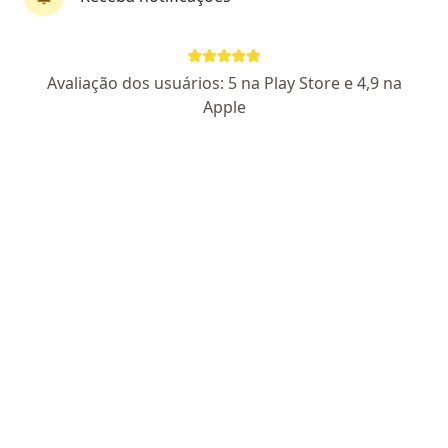
Patrícia Cruz
Avaliação dos usuários: 5 na Play Store e 4,9 na
·
Mais
Psicóloga
Apple
64 opiniões
02/14456
Endereço
Teleconsulta
Rua Av. Conde da Boa Vista 514 - sala 401, Recife
•
Mapa
Consultório - Patrícia Cruz
Atendimento em Psico-Oncologia
Preço não disponível
Esse especialista não oferece agendamento online para esse endereço.
Solicite um atendimento