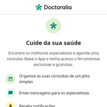
Men
Atendimento Em Psico-Oncologia • Recife, Pernambuco PE
Filtros
• 1
Convênio
Mapa
Atendimento em Psico-Oncologia em
Cuide da sua saúde
Recife: clínicas e especialistas
Encontre os melhores especialistas e agende uma
consulta. Baixe o App e tenha acesso a ferramentas
Qual especialização você está procurando?
exclusivas e gratuitas.
Psicólogo
Psicopedagogo
Dentista
P
Organize as suas consultas de um jeito
simples
Envie mensagens para os especialistas
Receba notificações