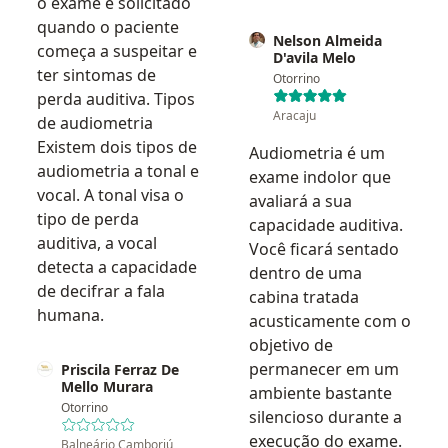
o exame é solicitado
quando o paciente
Nelson Almeida
começa a suspeitar e
D'avila Melo
ter sintomas de
Otorrino
perda auditiva. Tipos
Aracaju
de audiometria
Existem dois tipos de
Audiometria é um
audiometria a tonal e
exame indolor que
vocal. A tonal visa o
avaliará a sua
tipo de perda
capacidade auditiva.
auditiva, a vocal
Você ficará sentado
detecta a capacidade
dentro de uma
de decifrar a fala
cabina tratada
humana.
acusticamente com o
objetivo de
permanecer em um
Priscila Ferraz De
Mello Murara
ambiente bastante
Otorrino
silencioso durante a
execução do exame.
Balneário Camboriú