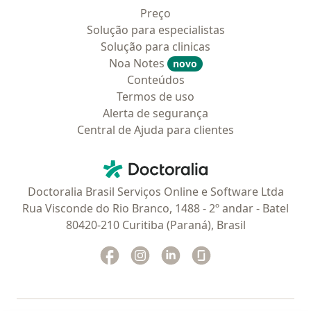
Preço
Solução para especialistas
Solução para clinicas
Noa Notes
novo
Conteúdos
Termos de uso
Alerta de segurança
Central de Ajuda para clientes
Contato
Doctoralia - Homepage
Doctoralia Brasil Serviços Online e Software Ltda
Rua Visconde do Rio Branco, 1488 - 2º andar - Batel
80420-210 Curitiba (Paraná), Brasil
Facebook
abre num novo separador
Instagram
abre num novo separador
Linkedin
abre num novo separad
Glassdoor
abre num novo se