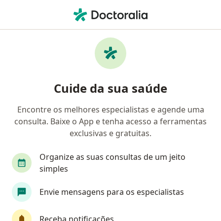
Men
Avaliação Cardiológica Para Atletas • Goiânia, Goiás GO
Filtros
• 1
Convênio
Mapa
Avaliação cardiológica para atletas em
Cuide da sua saúde
Goiânia: clínicas e especialistas
Encontre os melhores especialistas e agende uma
consulta. Baixe o App e tenha acesso a ferramentas
Qual especialização você está procurando?
exclusivas e gratuitas.
Cardiologista
Médico clínico geral
Nutról
Organize as suas consultas de um jeito
simples
Envie mensagens para os especialistas
Receba notificações