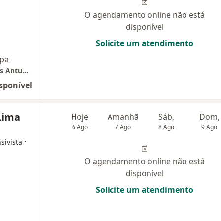
O agendamento online não está
disponível
Solicite um atendimento
pa
Cardio Center _ consultório 3: Dr. André Pires Antunes
sponível
 Lima
Hoje
Amanhã
Sáb,
Dom,
6 Ago
7 Ago
8 Ago
9 Ago
·
sivista
O agendamento online não está
disponível
Solicite um atendimento