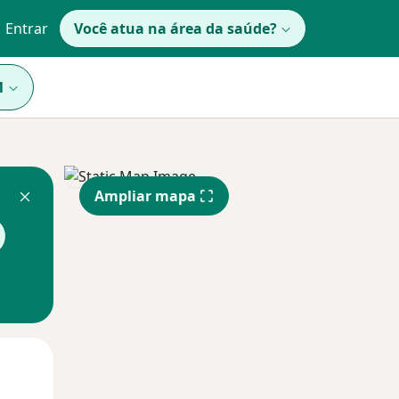
Entrar
Você atua na área da saúde?
1
Ampliar mapa
Segunda-feira
Ter,
Qua
10 Ago
11 Ago
12 Ago