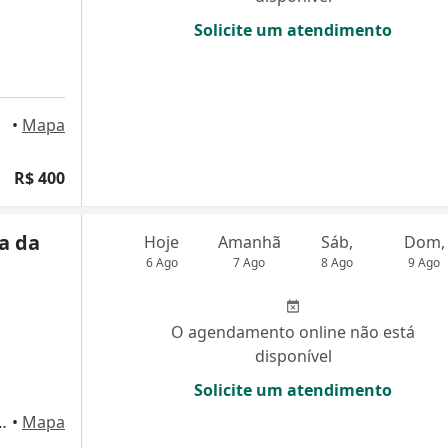
Solicite um atendimento
•
Mapa
R$ 400
ra da
Hoje
Amanhã
Sáb,
Dom,
6 Ago
7 Ago
8 Ago
9 Ago
O agendamento online não está
disponível
Solicite um atendimento
 202 (2ª Andar), Montes Claros
•
Mapa