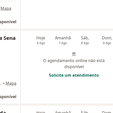
Mapa
sponível
ra Sena
Hoje
Amanhã
Sáb,
Dom,
6 Ago
7 Ago
8 Ago
9 Ago
O agendamento online não está
disponível
Solicite um atendimento
 sala 1301, Montes Claros
•
Mapa
sponível
ida
Hoje
Amanhã
Sáb,
Dom,