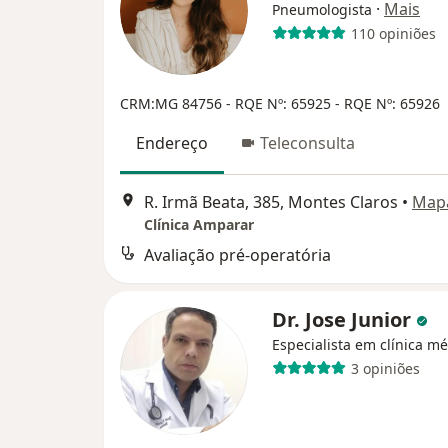
·
Mais
Pneumologista
110 opiniões
CRM:MG 84756
- RQE Nº: 65925
- RQE Nº: 65926
Endereço
Teleconsulta
R. Irmã Beata, 385, Montes Claros
•
Map
Clínica Amparar
Avaliação pré-operatória
Dr. Jose Junior
Especialista em clínica m
3 opiniões