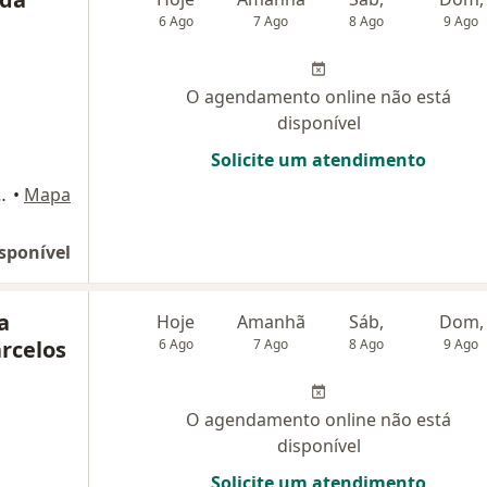
6 Ago
7 Ago
8 Ago
9 Ago
O agendamento online não está
disponível
Solicite um atendimento
do, 1858, Montes Claros
•
Mapa
sponível
a
Hoje
Amanhã
Sáb,
Dom,
rcelos
6 Ago
7 Ago
8 Ago
9 Ago
O agendamento online não está
disponível
Solicite um atendimento