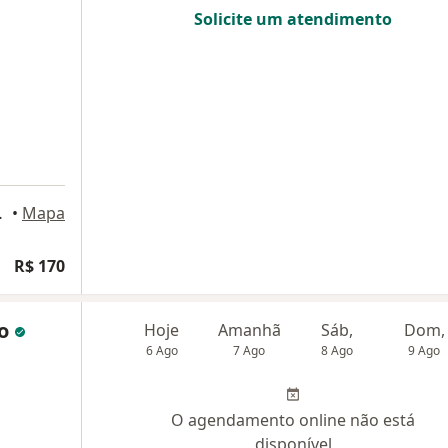
Solicite um atendimento
Montes Claros
•
Mapa
R$ 170
ão
Hoje
Amanhã
Sáb,
Dom,
6 Ago
7 Ago
8 Ago
9 Ago
O agendamento online não está
disponível