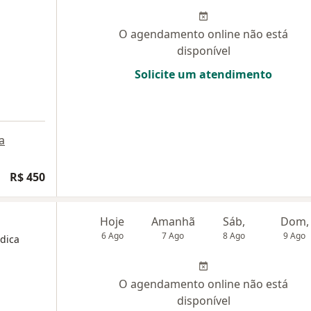
O agendamento online não está
disponível
Solicite um atendimento
a
R$ 450
Hoje
Amanhã
Sáb,
Dom,
6 Ago
7 Ago
8 Ago
9 Ago
édica
O agendamento online não está
disponível