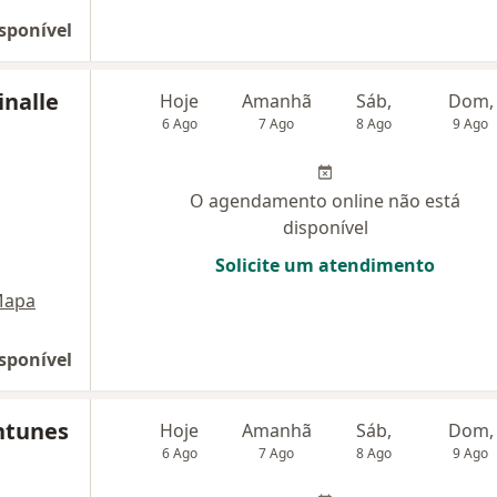
sponível
inalle
Hoje
Amanhã
Sáb,
Dom,
6 Ago
7 Ago
8 Ago
9 Ago
O agendamento online não está
disponível
Solicite um atendimento
apa
sponível
ntunes
Hoje
Amanhã
Sáb,
Dom,
6 Ago
7 Ago
8 Ago
9 Ago