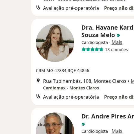
Avaliação pré-operatória
Preço não di
Dra. Havane Kard
Souza Melo
·
Mais
Cardiologista
18 opiniões
CRM MG 47834
RQE 44856
Rua Tupinambás, 108, Montes Claros
•
M
Cardiomax - Montes Claros
Avaliação pré-operatória
Preço não di
Dr. Andre Pires A
·
Mais
Cardiologista