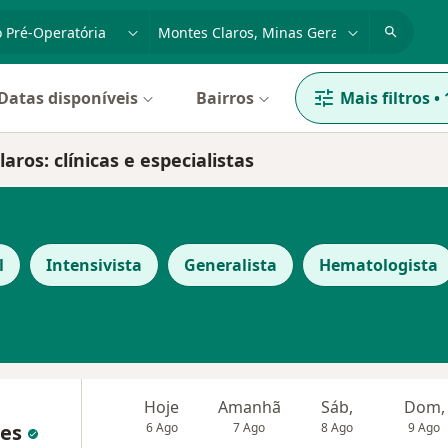
dade, doença ou nome
cidade ou região
Datas disponíveis
Bairros
Mais filtros
•
ros: clínicas e especialistas
l
Intensivista
Generalista
Hematologista
Hoje
Amanhã
Sáb,
Dom,
ues
6 Ago
7 Ago
8 Ago
9 Ago