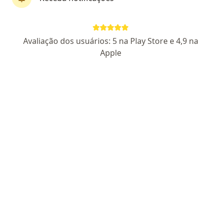
Dr. Anderson Castelo Branco
Avaliação dos usuários: 5 na Play Store e 4,9 na
·
Cirurgião cranio-maxilo-facial, Otorrino, Médico do sono
Apple
Mais
98 opiniões
CRM: 15329 - BA
RQE Nº: 6797
RQE Nº: 11510
RQE Nº: 7246
AMB Nº79336
AMB Nº94321
AMB Nº133368
Endereço 1
Endereço 2
Av. Tancredo Neves, 620 (Salas 1810, 1811 e 1812), Salvador
•
Mapa
Otorrino Iguatemi - Edifício Mundo Plaza
Avanço Maxilo Mandibular
Preço não disponível
Esse especialista não oferece agendamento online para esse endereço.
Solicite um atendimento