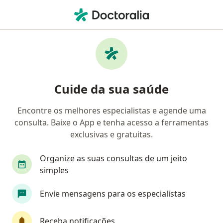
Men
Avanço Maxilo Mandibular • Salvador, Bahia BA
Filtros
• 1
Convênio
Mapa
Avanço Maxilo Mandibular em Salvador:
Cuide da sua saúde
clínicas e especialistas
Encontre os melhores especialistas e agende uma
consulta. Baixe o App e tenha acesso a ferramentas
Qual especialização você está procurando?
exclusivas e gratuitas.
Cirurgião cranio-maxilo-facial
Médico do Sono
Organize as suas consultas de um jeito
simples
Envie mensagens para os especialistas
Receba notificações