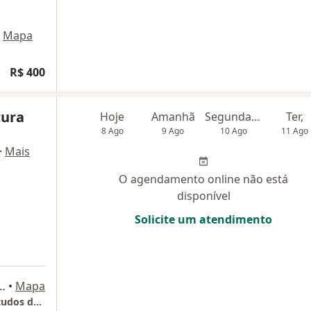
Mapa
R$ 400
cura
Hoje
Amanhã
Segunda-feira
Ter,
8 Ago
9 Ago
10 Ago
11 Ago
·
Mais
O agendamento online não está
disponível
Solicite um atendimento
al da Bahia, sala 1006, Salvador
•
Mapa
NOEV - Núcleo de Otorrinolaringologia e Estudos da Voz