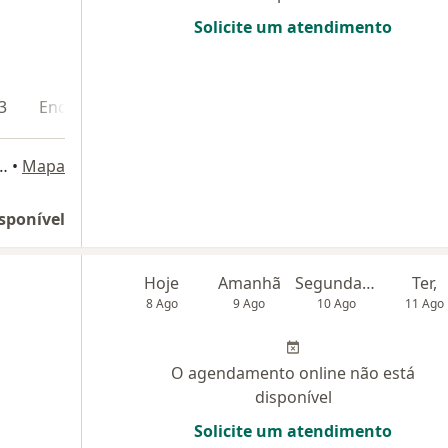
Solicite um atendimento
3
Endereço 4
Teleconsulta
601 ( Centro Médico Garibaldi) 6 Andar, Salvador
•
Mapa
sponível
Hoje
Amanhã
Segunda-feira
Ter,
8 Ago
9 Ago
10 Ago
11 Ago
O agendamento online não está
disponível
Solicite um atendimento