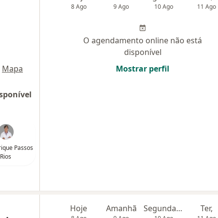
8 Ago
9 Ago
10 Ago
11 Ago
O agendamento online não está
disponível
Mapa
Mostrar perfil
sponível
rique Passos
Rios
Hoje
Amanhã
Segunda-feira
Ter,