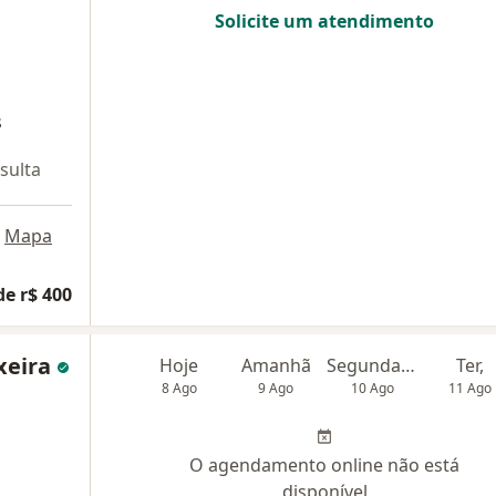
Solicite um atendimento
s
sulta
Mapa
de r$ 400
ixeira
Hoje
Amanhã
Segunda-feira
Ter,
8 Ago
9 Ago
10 Ago
11 Ago
O agendamento online não está
disponível