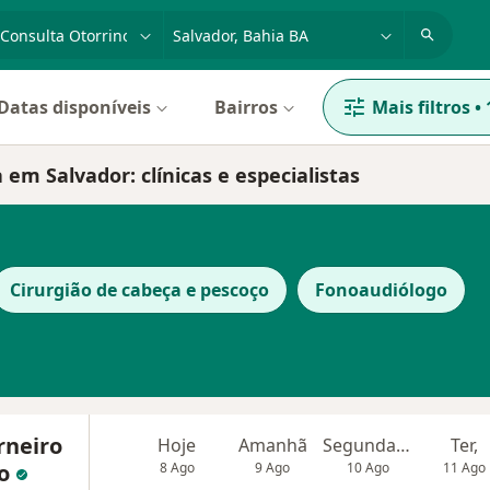
dade, doença ou nome
cidade ou região
Datas disponíveis
Bairros
Mais filtros
•
 em Salvador: clínicas e especialistas
Cirurgião de cabeça e pescoço
Fonoaudiólogo
rneiro
Hoje
Amanhã
Segunda-feira
Ter,
to
8 Ago
9 Ago
10 Ago
11 Ago