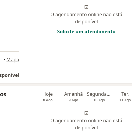
O agendamento online não está
disponível
Solicite um atendimento
, sala 401, Itaigara, Salvador
•
Mapa
sponível
sos
Hoje
Amanhã
Segunda-feira
Ter,
8 Ago
9 Ago
10 Ago
11 Ago
O agendamento online não está
disponível