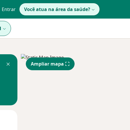
Entrar
Você atua na área da saúde?
1
Ampliar mapa
Qua
Qui,
Sex,
12 Ago
13 Ago
14 Ago