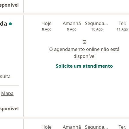
sponível
ida
Hoje
Amanhã
Segunda-feira
Ter,
8 Ago
9 Ago
10 Ago
11 Ago
O agendamento online não está
disponível
Solicite um atendimento
sulta
Mapa
sponível
Hoje
Amanhã
Segunda-feira
Ter,