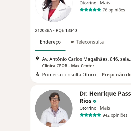
·
Mais
Otorrino
78 opiniões
21208BA - RQE 13340
Endereço
Teleconsulta
Av. Antônio Carlos Magalhães, 846
Clínica CEOB - Max Center
Primeira consulta Otorrinolaringologia
Preço não di
Dr. Henrique Pas
Rios
·
Mais
Otorrino
942 opiniões