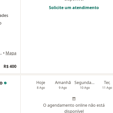
Solicite um atendimento
dades
o
Sala 305, Mundo Plaza Empresarial, Salvador
•
Mapa
R$ 400
ho
Hoje
Amanhã
Segunda-feira
Ter,
8 Ago
9 Ago
10 Ago
11 Ago
O agendamento online não está
disponível