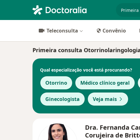
especiali
Teleconsulta
Convênio
Primeira consulta Otorrinolaringologia
Qual especialização você está procurando?
Otorrino
Médico clínico geral
Ginecologista
Veja mais
Dra. Fernanda Ca
Corujeira de Brit