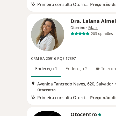
Primeira consulta Otorrinolaringologia
Preço não di
Dra. Laiana Alme
·
Mais
Otorrino
203 opiniões
CRM BA 25916
RQE 17397
Endereço 1
Endereço 2
Telecon
Avenida Tancredo Neves, 620, Salvador
•
Otocentro
Primeira consulta Otorrinolaringologia
Preço não di
Otocentro