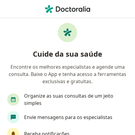
Men
Cesariana • São José dos Campos, São Paulo SP
Filtros
• 1
Convênio
Mapa
Cesariana em São José dos Campos: clínicas
Cuide da sua saúde
e especialistas
Encontre os melhores especialistas e agende uma
consulta. Baixe o App e tenha acesso a ferramentas
Que tipo de consulta você quer agendar?
exclusivas e gratuitas.
Cesariana
Organize as suas consultas de um jeito
simples
Envie mensagens para os especialistas
Receba notificações