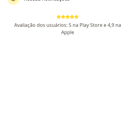
Dr. Carlos Roberto Gomes e Silva
Avaliação dos usuários: 5 na Play Store e 4,9 na
·
Mais
Ginecologista
Apple
225 opiniões
CRM SP 100126
RQE Nº: 82088
Pacientes fiéis
Av. Barão do Rio Branco,726 - Jardim Esplanada, São José dos Campos
•
Mapa
Rio Branco Centro Médico
Cesariana
Preço não disponível
Esse especialista não oferece agendamento online para esse endereço.
Solicite um atendimento