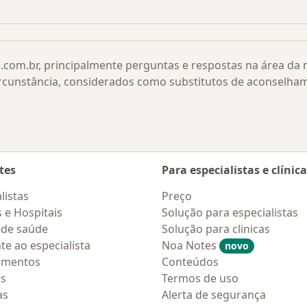
lamento de retina por cidade
Mais na categoria: O
.com.br, principalmente perguntas e respostas na área da
rcunstância, considerados como substitutos de aconselha
tes
Para especialistas e clínic
listas
Preço
s e Hospitais
Solução para especialistas
 de saúde
Solução para clinicas
te ao especialista
Noa Notes
novo
amentos
Conteúdos
os
Termos de uso
as
Alerta de segurança