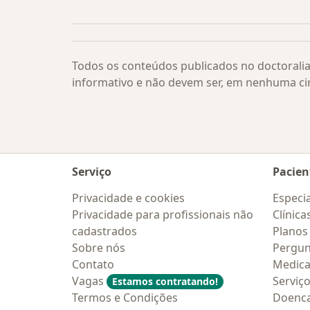
Mais na categoria: Cirurgia de desco
Todos os conteúdos publicados no doctoralia
informativo e não devem ser, em nenhuma ci
Serviço
Pacien
Privacidade e cookies
Especia
Privacidade para profissionais não
Clínica
cadastrados
Planos
Sobre nós
Pergun
Contato
Medic
Vagas
Serviç
Estamos contratando!
Termos e Condições
Doenc