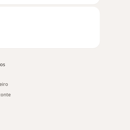
dos
eiro
zonte