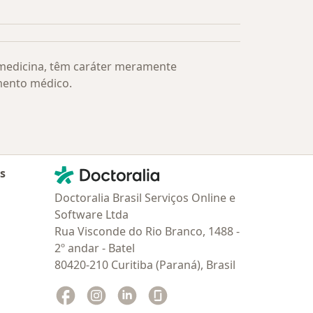
s médicos mais procurados
 medicina, têm caráter meramente
mento médico.
Contato
Doctoralia - Homepage
as
Doctoralia Brasil Serviços Online e
Software Ltda
Rua Visconde do Rio Branco, 1488 -
2º andar - Batel
80420-210 Curitiba (Paraná), Brasil
Facebook
abre num novo separador
Instagram
abre num novo separador
Linkedin
abre num novo separador
Glassdoor
abre num novo separador