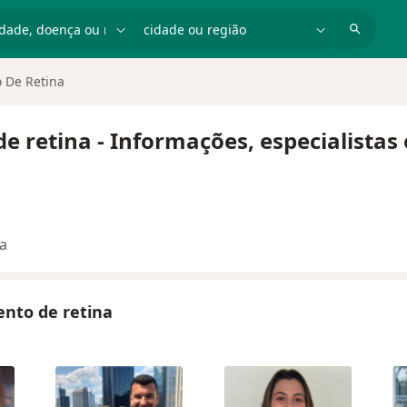
dade, doença ou nome
cidade ou região
 De Retina
e retina - Informações, especialistas
ta
ento de retina